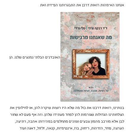
אנחנו האימהות רואות דרכן את התבגרותנו הפיזית ואת
האובדנים הבלתי נמנעים שלנו. הן
בנותינו, רואות דרכנו את כול מה שלא היו רוצות שיקרה להן, או לחילופין את
הצלחותינו הגדולות שגורמות להן לפחד מעתידו שלהן. וזה אף פעם לא שחור
לבן אלא מורכב מהמון צבעים וגוונים מתחלפים במהירות: אהבה, רתיעה,
הערצה, פחד, הזדהות, ריחוק, בוז, אינטימיות, קנאה, זלזול, דאגה ועוד