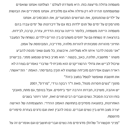
משפחה גדולה מייצגת כוח. היא משדרת לעולם – הצלחנו! אנחנו שואפים
שמשפחתנו תהיה לא רק גדולה אלא גם מלוכדת. אנחנו מסתירים את הבושות
על ילדים שהתנתקו, את הגרושים המכוערים, את הסכסוכים. אנחנו
מתרפקים על ימים של תום ילדות כמו גם על זיכרונות של ימים עברו בהם
משפחה הייתה משפחה, כלומר הייתה ערבות הדדית, עזרה, קרבה, לכידות.
בהרצאה זו נשוחח גם על יחסים משתנים בין הורים וילדים. נשוחח על המעבר
החיוני מהורות סמכותית להורות מלווה, מדריכה, המבוססת על אמון.
"אני מנסה לדבר איתו ולא מצליחה. איכשהו, כל פעם שאני מנסה להביע
משהו – מחשבה, תלונה, כאב, בקשה – הוא מגיב כאדם שנפגע ממני. בכישרון
שיכול לבייש את גדולי הרטוריקנים הוא מוכיח לי שדברי נאמרים בצורה לא
ראויה ועצם אמירתם מוכיחה שמשהו לא תקין בתפיסתי. האמת – התייאשתי.
את חושבת שאפשר לטפל במצב כזה?"
מתוך: "נשים חסרות מנוח", מאת ד"ר רבקה נרדי, "פרדס", 2007
יש אהבה, משיכה, חברות והרבה יופי ביחסים. אבל בנוסף, גם מתח, מאבקי
כוח והרבה תסכול. נשים וגברים רבים חווים זאת, יותר ויותר בשנים
האחרונות, כתוצאה מסדקים בתחושת האמון ההדדי. התעצמותה של האישה
יצרה מצב חדש בין נשים וגברים. ננסה להבין זאת וגם נדגים בעזרת סיפורים
מהשטח.
"פניני תקשורה" שלהלן מדגימים מה נשים וגברים חושבים וגם אומרים זה על