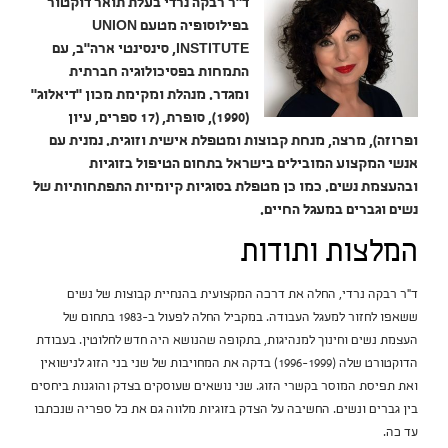
ד"ר רבקה נרדי בעלת תואר דוקטור
בפילוסופיה מטעם UNION
INSTITUTE, סינסינטי ארה"ב, עם
התמחות בפסיכולוגיה חברתית
ומגדר. מנהלת ומקימת מכון "דיאלוג"
(1990), סופרת, (17 ספרים, עיון
ופרוזה), מרצה, מנחת קבוצות ומטפלת אישית וזוגית. נמנית עם
אנשי המקצוע המובילים בישראל בתחום הטיפול בזוגיות
ובהעצמת נשים. כמו כן מטפלת בסוגיות קיומיות התפתחותיות של
נשים וגברים במעגל החיים.
המלצות ותודות
ד"ר רבקה נרדי, החלה את דרכה המקצועית בהנחיית קבוצות של נשים
ששאפו לחזור למעגל העבודה. במקביל החלה לפעול ב-1983 בתחום של
העצמת נשים וחינוך למנהיגות, בתקופה שהנושא היה חדש לחלוטין. בעבודת
הדוקטורט שלה (1996-1999) בדקה את המחויבות של שני בני הזוג לנישואין
ואת תפיסת המוסר בקשרי הזוג. שני נושאים שעוסקים בצדק והוגנות ביחסים
בין גברים ונשים. החשיבה על הצדק בזוגיות מלווה גם את כל ספריה שנכתבו
עד כה.