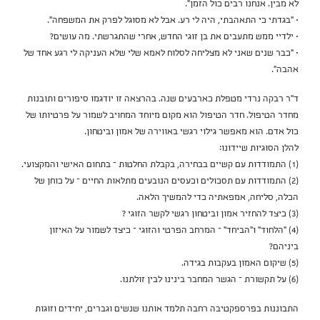
לא מבין. אנחנו רבים כול הזמן".
• "בגדתי כי התאהבתי, היה לי רע. אבל לא מסוגל לפרק את המשפחה".
• ילדיי ממש מתעבים את בן זוגי החדש, אחרי שהתגרשתי. מה עושים?
• "כבר שנים שאני לא מצליחה לסלוח לאמא שלי שלא העניקה לי רגע אחד של
אהבה".
ד"ר רבקה נרדי מטפלת כארבעים שנה. בהרצאה זו יודגמו סיפורים ותובנות
מחדר הטיפול. חדר הטיפול הוא מקום מיוחד המחויב לשמור על פרטיותו של
כול אדם. הוא מאפשר גילוי רגשי באווירה של אמון וביטחון.
להלן הסוגיות שיידונו:
(1) התמודדות עם קשיים בבחירה, בקבלת החלטות – בתחום האישי והמקצועי.
(2) התמודדות עם תסכולים וכעסים הנובעים מתלאות החיים – על כוחן של
הכלה, סליחה, אמפאתיה כדי להמשיך הלאה.
(3) כיצד להחזיר אמון וביטחון רגשי לקשר הזוגי ?
(4) "הלחוד" ו"הביחד" – המרחב הפרטי והזוגי – כיצד לשמור על האיזון
ביניהם?
(5) שיקום האמון בעקבות בגידה.
(6) על תקשורת – הגשר המחבר בינינו לבין זולתנו.
התבוננות בפרספקטיבה רחבה תלמד אותנו שנשים וגברים, יחידים וזוגות