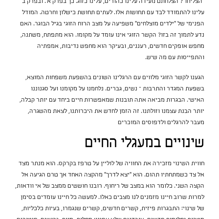
"הצליחו"? הצלחתם מעידה עלינו כהורים, עלינו כזוג. כך בפרק א'. ובפרק ב'
עלינו להתמודד לבד עם תחושות אלו. לעתים תחושת כישלון וחרטה. המודל
הפנימי של "ילדים מוצלחים" משפיעה על מצב הרוח הזוגי בגיל הבוגר. האם
נדע לתמוך זה בזו? הקשר הזוגי אינו עומד על מקומו. הוא מתפתח, משתנה,
מחפש אופקים חדשים, רעננים, ובעיקר הוא מחפש נדיבות, אמפתיה
והתפייסות עם מה שיש.
הגענו לקשר הזוגי מלווים עם הרגלינו השונים בהשפעת משפחות המוצא,
בשפעת המגדר והתרבות – נשים, גברים. נלחמנו על מקומנו ועל סגנוננו
האישי. הבגרות מביאה אתה תובנות שמאפשרות חיים ביחד עם יותר קבלה,
יותר הבנת עצמנו וזולתנו. זה הזמן לחדש את היכרותנו, לצאת מהשגרה,
מעבר להרגלים ולדפוסים המוכרים
שינויים במעגלי החיים
חווית השינוי מזכירה את החוויה של לוליין על טרפז בקרקס. הוא מנתר מצד
אל צד כשמתחתיו תהום. הוא "יצא לדרך" מהקצה האחד אך טרם הגיעה אל
הקצה השני. כלומר הוא במצב של ריחוף. רובנו חוששים ממצב של אי וודאות,
למרות שרוב חיינו מזמנים לנו מצבים כאלו. למעשה כל חיינו עומדים בסימן
של שינוי: התבגרות פיזית, קשרים חדשים, קשרים שנגמרו, בעיות כלכליות,