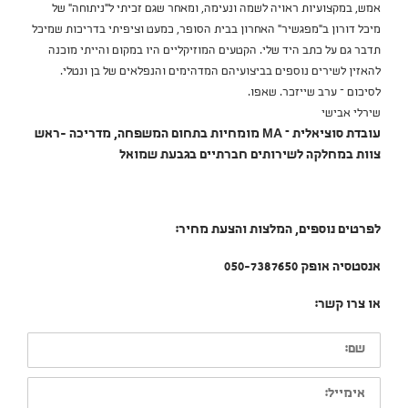
אמש, במקצועיות ראויה לשמה ונעימה, ומאחר שגם זכיתי ל"ניתוחה" של
מיכל דורון ב"מפגשיר" האחרון בבית הסופר, כמעט וציפיתי בדריכות שמיכל
תדבר גם על כתב היד שלי. הקטעים המוזיקליים היו במקום והייתי מוכנה
להאזין לשירים נוספים בביצועיהם המדהימים והנפלאים של בן ונטלי.
לסיכום – ערב שייזכר. שאפו.
שירלי אבישי
עובדת סוציאלית – MA מומחיות בתחום המשפחה, מדריכה -ראש
צוות במחלקה לשירותים חברתיים בגבעת שמואל
לפרטים נוספים, המלצות והצעת מחיר:
אנסטסיה אופק 050-7387650
או צרו קשר:
שם:
אימייל: