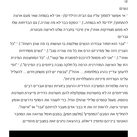
זו:
נשים:
– אי אפשר לסמוך עליו עם הבית והילדים/- אני לא בטוחה שאי פעם ארצה
להתחתן/ ילדים? לא בטוחה../ – הסקס כבר לא מה שהיה./ גם הבדיחות שלו
לא ממש מצחיקות אותי/ אין סיכוי בחברה שלנו לאישה מבוגרת.
גברים:
– "גבר הוא חמור עבודה! הנשים שולטות בו ועושות בו מה שהן רוצות"./ – "כל
העניין הזה של פמיניזם הרס את כל מה שהיה טוב"./ – "נשים מפחידות
אותי"./ – "אני לא מסוגל להיכנס למסגרת של קשר"./- "כל המוחצנות המינית
הזו של האישה המודרנית הרסה כל חלקה טובה ביחסים בין המינים"./ – "ומי
לדעתך עדיין נהרג במלחמות… אה!?"/ "עכשיו יש להן משחק חדש… להעליל
עלינו הטרדות מיניות והתעללויות מיניות".
נראה שלמרות המשיכה ההדדית והרצון בזוגיות נשים וגברים רבים
מתייחסים זה לזו בחשדנות שמקלקלת להם. חשדנות הדדית מייצרת חשדנות
נוספת. מעגל קסמים שלילי שהולך וגדל. כדי לעצור את הסחף נדרשים אומץ
ושינוי גישה. לראות זה את זו כבני אדם מעבר להיותם ״גבר״ או ״אישה״.
להחליף את המבט ״המחפיץ״ (מלשון חפץ), במבט חומל שרואה את המחבר
האנושי ביניהם ומזמין דיאלוג. בהרצאה נדגים זאת במצבים מהחיים.