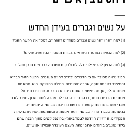
ויחסים בין אישיים
על נשים וגברים בעידן החדש
(1) למה יותר ויותר נשים וגברים מפחדים להתחייב, למסד את הקשר הזוגי?
(2) למה הבעיות במוסד הנישואים גוברות ומספרי הגירושים עולים?
(3) למה הרצון להביא ילדים לעולם ולהקים משפחה כבר אינו מובן מאליו?
הכול נראה מסובך אם כי הדברים יכולים להיום פשוטים. הקשר הזוגי הבריא
והמיטיב בנוי מתשוקה, אהבה ומחויבות. תחילה התשוקה. היא ממגנטת
אותנו זה לזו, אך מה שישאיר אותנו ביחד זו החברות. חברות בנויה על
שותפות הדדית בחומר, ברגש וברוח. והרי לנו אהבה לטווח ארוך. חשוב לזכור
שכדי שאהבתנו תחזיק מעמד נדרשת מחויבות שביטוייה יומיומיים –
בנאמנות, בכבוד הדדי, בביטויי רגש ואמפתיה ובשותפות אמיתית בחלוקת
תפקידים. זו זוגיות היודעת לטפל באומץ בקונפליקטים מתוך הבנה שהם
בלתי נמנעים ביחסים ארוכי טווח, מעצם העובדה שכולנו אנושיים.