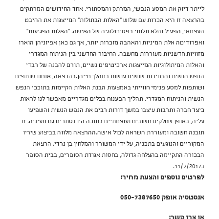
לייתר דיוק את המסע הנפשי, המרתק והמסתורי. אחד החידושים המרתקים
בהרצאה זו היא הכרות עם שלוש "האלות הבתולות" המייצגות את ההיבט
העצמאי, הפעיל והלא תלותי בפסיכולוגיה של האישה. "האלות הפגיעות"
ואפרודיטה אלת המיניות והאהבה מוכרות יותר, אך גם כאן אפיוניהן הוארו
מזוויות חדשניות מעוררות מחשבה. החיבור החדשני בין הניתוח המגדרי
והאלות המיתולוגיות המייצגות ארכיטיפים נשיים, תורם להבנה של רבדי
הנפש הנשית והבחירות שנשים עושות במהלך חייהן.בהרצאה, אנחנו שותפים
ושותפות למסע פנימי חווייתי באמצעות הבנת האלות הקיימות בתוככי הנפש
הנשית והניתוח המגדרי. תהליך הפענוח בכלים מגדריים מאפשר לנו לראות
כיצד חברה ותרבות עיצבו במשך דורות רבים את הנפש הנשית והשפיעו
עליה, באופן שחלקים חשובים ועוצמתיים בתוכה היו נסתרים גם מעיניה. זו
תובנה חשובה ומעוררת השראה לכול אישה.ההרצאה מלווה בביצוע שיריו
המקוריים והנוגעים בתכניה, על ידי המשורר והמלחין בן נרדי. הרצאת
הבכורה התקיימה בהצלחה גדולה, בחסות אגודת הסופרים, בבית הסופר
ב11/7/2017.
לפרטים נוספים והצעת מחיר:
אנסטסיה אופק 050-7387650
או צרו קשר: