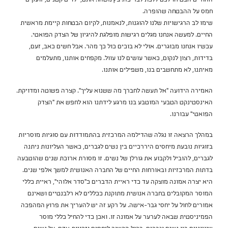
חמס על ההבטחה שהופרה.
שימו לב הרגישויות שלנו להוגנות, לנאמנות, לקיום הבטחות קיימת מראשית
החיים. למעשה אנחנו מגלים רגישות מופלגת להיגיון של הצדק הפואטי.
עכשיו אנחנו מבוגרים. אולי לא בוכים כול כך מהר. אבל חשים כאב, זעם,
בדידות, רצון לנקום, כאשר עושים לנו עוול. מקפחים אותנו, מתעלמים
מאיתנו, לא מתחשבים בנו, משפילים אותנו.
האמירה הידועה ״אל תעשה לחברך מה ששנוא עליך״. קצרה פשוטה ומדויקת.
האינסטינקט הטבעי המוטבע בנו מרגע לידתנו הוא לחפש את ״הצדק
הפואטי״ עבורנו.
במהלך הרצאה זו נגלה שהדילמה המרכזית בהתמודדות עם סוגיות מוסריות
בזוגיות נובעת מיחסים היררכיים בין נשים לגברים, כאשר העליונות ניתנה
לגברים, להוביל ולקבוע את גורלן של נשים. זו מסורת ארוכת שנים שהוטבעה
בדתות המרכזיות ובאורחות החיים של החברה האנושית למשך אלפי שנים.
היא יצרה אמונה מוצקה עד כדי ראיית הדברים כ"סדר אלוהי", ראיית כללי
המוסר המקובלים בחברה אנושית מתוקנת ככללים לא רלבנטיים ושאינם
אמורים לחול על יחסי גבר-אישה. על רקע זה יש להעריך את פרוץ המהפכה
הפמיניסטית שבאה לערער על אמונה זו. ואכן כדי להחיל כללי מוסר