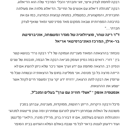
רבקה לוחמת לצדק אישי, זוגי וחברתי והכלי המרכזי שלה הוא הדיאלוג.
רבקה "מנהלת דיאלוג עם אנשים על החיים". הדיאלוג מלווה את פעולתה
החברתית, והמקצועית, כמטפלת, כמנחת קבוצות וכמרצה, כמו גם את
כתיבתה הספרותית שבאה ממקום מאד פמיניסטי ומאד שואף לצדק
חברתי…"
ד"ר רינה שחר, סוציולוגיה של מגדר ומשפחה, אוניברסיטת
בר-אילן, המרכז האוניברסיטאי אריאל
נוכחתי בהרצאתה המאוד מעניינת ועמוקה של ד"ר רבקה נרדי בנושא קשר
בין – דורי. רואים כמה נסיון ועומק מביאה רבקה אל הבמה, תובנות של שנים
ונסיון רב. הרצאה סוחפת עם ידע וערך אשר ניכר שלא ניתן להשיג אם לא
הייתה מרצה כל כך מנוסה. אני ממליצה בחום על הרצאותיה ובטוחה שכל מי
שיזמין את רבקה לתת הרצאה, ירוויח ידע יקר ערך ומשפר חיים לקהל אשר
ישמע את ההרצאות.
אנסטסיה אופק – "אצלי חוויה עם ערך" בעלים ומנכ"ל.
מיכל ורבקה היקרות, הייתן רהוטות, ממוקדות, מענינות, עברתן בסכין
משוננת על האלות שבחרתן וידעתן לתרגם שמותיהן ומה שהן מייצגות למנהגי
והתנהלות הנשים בעולמנו, אם זו דבורה ברון, מרילין מונרו, הילארי קלינטון
ועוד וידעתן לענות כראוי לכל מי שנכח באולם המלא והגדוש בבית הסופר