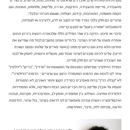
מטרות וחלומות חדשים, אובדנים שלא צפינו: מחלות, מוות, גרושים, פיטורים
מהעבודה, פרישה מהעבודה, הזדקנות, הגירה, פליטות, מלחמות, תאונות. וגם
הקמת משפחה, התאהבות, קידום, הצלחה, שגשוג חברתי וכלכלי.
שינויים הם חלק בלתי נפרד מחיינו לטוב או לרע, לדעיכה או לצמיחה,
להסתכלות "אחורה בזעם" או למבט קדימה.
סיכוי או סיכון. הזיקה בין שתי המילים הללו שלכאורה רובצת ביניהן תהום
אומרת משהו על חווית השינוי. כל חיינו אנחנו נמשכים לכול מה שמייצג את
החדש והלא נודע וגם נרתעים ממנו (כאשר מאיים על שלוות נפשנו ושגרת
חיינו). עלינו להיות מוכנים לשינוי מכול סוג, מנטלית ורגשית, לאמץ אל לבנו
את העובדה ששינויים הם חלק מחיינו.
המודל הדולפיני שפיתחנו המבוסס על המטאפורות "סרדין", "כריש" ו"דולפין"
עוזר לנו לזהות את הדפוס המתמודד היטב עם שינויים – הדפוס "הדולפיני".
לא "קבלת הדין" ברוח פאסיבית כסרדין הקטן וחסר האונים, לא התנגדות
זועמת על אובדן שליטה ברוח הכריש תאב הכוח והשליטה, אלא התמודדות
דולפינית אמיצה. השילוב בין אמפתיה, אומץ לב, אסרטיביות, סקרנות, תבונה
ואינטליגנציה רגשית גבוהה מאפשרים לנו לראות בשינוי, כול שינוי, הזדמנות
חדשה, פתיחת דלת, סיכוי, התחדשות.