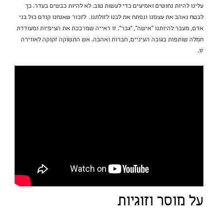
עלינו להיות נחושים ואמיצים כדי לעשות טוב. לא להיות כבשים בעדר. כך
לבטח נאהב את עצמנו ונפתח את לבנו לזולתנו. לזכור שאנחנו קודם כול בני
אדם, מעבר להיותנו ״אישה״, ״גבר״. זו ראייה שמרככת את הציפיות ומעודדת
חמלה שותפות בגובה העיניים, חברות ואהבה. אש התשוקה זקוקה לאווירה
זו.
על מוסר וזוגיות