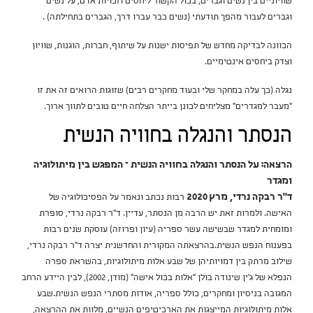
שוויוניים בין נשים וגברים, בכול הקשור ליחסים וזכויות אדם, על נשים
וגברים לעבור מהפך תודעתי (נשים כבר עברו דרך, הגברים בתחילתה) .
הכוונה לבדיקה מחדש של תפיסות ישנות על שיתוף, חברות, הוגנות, שוויון
וצדק ביחסים אינטימיים.
נגלה (כך עלה במחקר שלי ובעוד מחקרים רבים) שזוגות הרואים זה את זו
"מעבר למגדרים" מצליחים לכונן בייתר הצלחה חיים טובים לתווך ארוך.
הנסתר והנגלה בחוויה הנשית
הרצאה: על הנסתר והנגלה בחוויה הנשית – המפגש בין מיתולוגיה
ומגדר
ד"ר רבקה נרדי, מרץ 2020
רבות נכתב ונאמר על הפסיכולוגיה של
האישה. ולמרות זאת יש הרבה מן הנסתר, עדיין. ד"ר רבקה נרדי, סופרת
ומומחית למגדר שבשישה עשר ספריה (עיון ופרוזה) עוסקת שנים רבות
בפענוח הנפש הנשית.בהרצאתה המקורית והחדשנית יצרה ד"ר רבקה נרדי,
שילוב מרתק בין דמויותיהן של שבע אלות מיתולוגיות, בהשראת ספרה
הנפלא של ג'ין שינודה בולן "אלות בכול אישה" (מודן, 2002), לבין היידע הרחב
המגובה בניסיון ומחקרים, כולל ספריה, אודות מסתרי הנפש הנשית.שבע
אלות מיתולוגיות המייצגות את הארכיטיפים הנשיים, מלוות את ההרצאה,