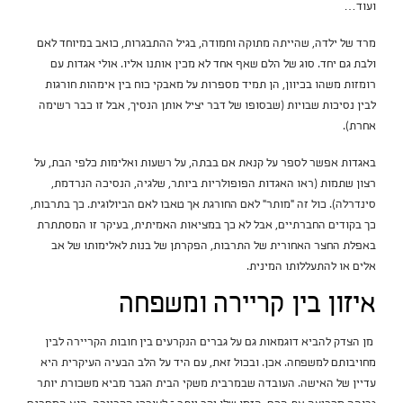
ועוד…
מרד של ילדה, שהייתה מתוקה וחמודה, בגיל ההתבגרות, כואב במיוחד לאם
ולבת גם יחד. סוג של הלם שאף אחד לא מכין אותנו אליו. אולי אגדות עם
רומזות משהו בכיוון, הן תמיד מספרות על מאבקי כוח בין אימהות חורגות
לבין נסיכות שבויות (שבסופו של דבר יציל אותן הנסיך, אבל זו כבר רשימה
אחרת).
באגדות אפשר לספר על קנאת אם בבתה, על רשעות ואלימות כלפי הבת, על
רצון שתמות (ראו האגדות הפופולריות ביותר, שלגיה, הנסיכה הנרדמת,
סינדרלה). כול זה ״מותר״ לאם החורגת אך טאבו לאם הביולוגית. כך בתרבות,
כך בקודים החברתיים, אבל לא כך במציאות האמיתית, בעיקר זו המסתתרת
באפלת החצר האחורית של התרבות, הפקרתן של בנות לאלימותו של אב
אלים או להתעללותו המינית.
איזון בין קריירה ומשפחה
מן הצדק להביא דוגמאות גם על גברים הנקרעים בין חובות הקריירה לבין
מחויבותם למשפחה. אכן. ובכול זאת, עם היד על הלב הבעיה העיקרית היא
עדיין של האישה. העובדה שבמרבית משקי הבית הגבר מביא משכורת יותר