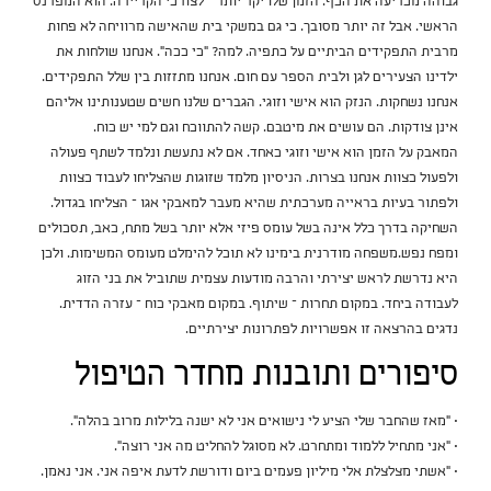
גבוהה מכריעה את הכף. הזמן שלו יקר יותר – לצורכי הקריירה. הוא המפרנס
הראשי. אבל זה יותר מסובך. כי גם במשקי בית שהאישה מרוויחה לא פחות
מרבית התפקידים הביתיים על כתפיה. למה? "כי ככה". אנחנו שולחות את
ילדינו הצעירים לגן ולבית הספר עם חום. אנחנו מתזזות בין שלל התפקידים.
אנחנו נשחקות. הנזק הוא אישי וזוגי. הגברים שלנו חשים שטענותינו אליהם
אינן צודקות. הם עושים את מיטבם. קשה להתווכח וגם למי יש כוח.
המאבק על הזמן הוא אישי וזוגי כאחד. אם לא נתעשת ונלמד לשתף פעולה
ולפעול כצוות אנחנו בצרות. הניסיון מלמד שזוגות שהצליחו לעבוד כצוות
ולפתור בעיות בראייה מערכתית שהיא מעבר למאבקי אגו – הצליחו בגדול.
השחיקה בדרך כלל אינה בשל עומס פיזי אלא יותר בשל מתח, כאב, תסכולים
ומפח נפש.משפחה מודרנית בימינו לא תוכל להימלט מעומס המשימות. ולכן
היא נדרשת לראש יצירתי והרבה מודעות עצמית שתוביל את בני הזוג
לעבודה ביחד. במקום תחרות – שיתוף. במקום מאבקי כוח – עזרה הדדית.
נדגים בהרצאה זו אפשרויות לפתרונות יצירתיים.
סיפורים ותובנות מחדר הטיפול
• "מאז שהחבר שלי הציע לי נישואים אני לא ישנה בלילות מרוב בהלה".
• "אני מתחיל ללמוד ומתחרט. לא מסוגל להחליט מה אני רוצה".
• "אשתי מצלצלת אלי מיליון פעמים ביום ודורשת לדעת איפה אני. אני נאמן.