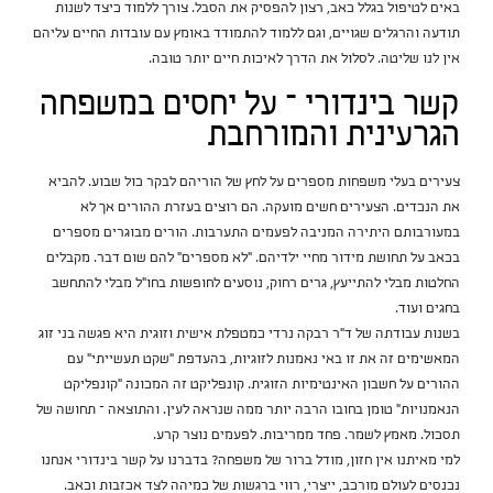
באים לטיפול בגלל כאב, רצון להפסיק את הסבל. צורך ללמוד כיצד לשנות
תודעה והרגלים שגויים, וגם ללמוד להתמודד באומץ עם עובדות החיים עליהם
אין לנו שליטה. לסלול את הדרך לאיכות חיים יותר טובה.
קשר בינדורי – על יחסים במשפחה
הגרעינית והמורחבת
צעירים בעלי משפחות מספרים על לחץ של הוריהם לבקר כול שבוע. להביא
את הנכדים. הצעירים חשים מועקה. הם רוצים בעזרת ההורים אך לא
במעורבותם היתירה המניבה לפעמים התערבות. הורים מבוגרים מספרים
בכאב על תחושת מידור מחיי ילדיהם. "לא מספרים" להם שום דבר. מקבלים
החלטות מבלי להתייעץ, גרים רחוק, נוסעים לחופשות בחו"ל מבלי להתחשב
בחגים ועוד.
בשנות עבודתה של ד"ר רבקה נרדי כמטפלת אישית וזוגית היא פגשה בני זוג
המאשימים זה את זו באי נאמנות לזוגיות, בהעדפת "שקט תעשייתי" עם
ההורים על חשבון האינטימיות הזוגית. קונפליקט זה המכונה "קונפליקט
הנאמנויות" טומן בחובו הרבה יותר ממה שנראה לעין. והתוצאה – תחושה של
תסכול. מאמץ לשמר. פחד ממריבות. לפעמים נוצר קרע.
למי מאיתנו אין חזון, מודל ברור של משפחה? בדברנו על קשר בינדורי אנחנו
נכנסים לעולם מורכב, ייצרי, רווי ברגשות של כמיהה לצד אכזבות וכאב.