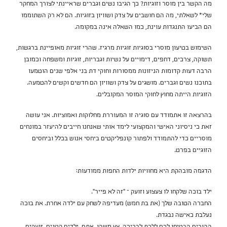
מה הקשר בין מוסר וזוגיות? כך הגיבו נשים וגברים שראיינתי לצורך המחקר
שלי* לשאלתי, מה הם חושבים על צדק ושוויון בזוגיות. הם לא רק השתוממו
הם הביעו התנגדות עוינת, כמו השאלה אינה במקומה.
השימוש בטיעון מוסרי בסוגיות זוגיות מרגיז. שהרי זוגיות מאופיינת ברגשות,
תשוקה, צרכים, דחפים, דימויים על נשיות וגבריות, זוגיות ומשפחה וכמובן
הרבה דעות קדומות הניזונות ממסורות וחוקי דת בני אלפי שנים הוטמעו
בתוכנו נשים וגברים. מושגים על צדק ושוויון הם חדשים וקשים להטמעה.
הזוגיות הייתה מחוץ לחוקי המוסר המקובלים.
בהרצאה זו אתמודד עם סוגיה זו המעוררת מחלוקות ואמוציות. אני עושה
זאת כי ניסיוני האישי והמקצועי לימד אותי שאנחנו חייבים להיעזר במונחים
מוסריים כדי להתמודד ולפתור קונפליקטים ביחסי אנוש בכלל וביחסים
הזוגיים בפרט.
הדגמה מובהקת היא מחוויות ילדות החפות ממודעות:
ילד בוכה שלקחו לו צעצוע וזועק – ״זה לא פייר״.
החברה הטובה שלך (את בת חמש) מעדיפה לשחק עם ילדה אחרת. את בוכה
נעלבת כאישה נבגדת.
ההורים הבטיחו לכם ללכת לבריכה. צץ משהו. אתם, ילדים קטנים, זועקים