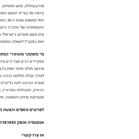
פורץ גבולות, פוגע ומתחזק.
החל מא
התפתחותה של החברה הישר
מהו פשע מאורגן בישראל? מ
זאת במקביל לשאלת המפתח, 
מי מסתתר מאחורי המסכ
תפקידים רבים מצריכים מיומ
שיושב מולנו אומר אמת בדב
לצורך קבלת החלטה נכונה בענ
מטרת ההרצה לתת כלים לבעלי
הראיון, התנהלות המראיין, מ
טקטיקות שיווק והשפעה, סוגי
לפרטים נוספים והצעת מ
אנסטסיה אופק 050-7387650
או צרו קשר: