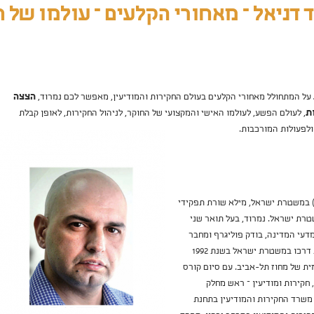
 דניאל – מאחורי הקלעים – עולמו של 
על המתחולל מאחורי הקלעים בעולם החקירות והמודיעין, מאפשר לכם נמרוד,
הצצה
ת
, לעולם הפשע, לעולמו האישי והמקצועי של החוקר, לניהול החקירות, לאופן קבלת
לפעולות המורכבות.
ס) במשטרת ישראל, מילא שורת תפקידי
שטרת ישראל. נמרוד, בעל תואר שני
מדעי המדינה, בודק פוליגרף ומחבר
הספר "לא רלוונטי", החל את דרכו במשטרת ישראל בשנת 1992
ת של מחוז תל-אביב. עם סיום קורס
 חקירות ומודיעין – ראש מחלק
משרד החקירות והמודיעין בתחנת