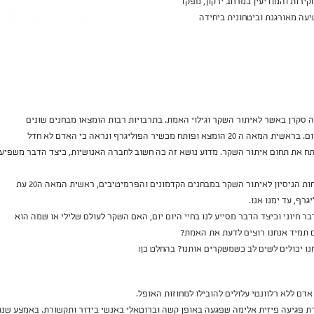
קירות והמודיעין במרחב ירקון, מפקד
עה מאורגנת וביטחונית ביחידה
סקרן באשר לאיתור השקר וגילוי האמת. בתרבויות רבות הומצאו מבחנים שונים
ומשונים, חלקם רווחים גם כיום. בראשית המאה ה 20 הומצא ופותח מכשיר הפוליגרף ונראה כי האדם לא חדל
 את תחום איתור השקר. מדוע נושא זה כה חשוב לחברה האנושיות, כיצד הדבר משפיע
ההרצאה מגוללת את התפתחות הניסיון לאיתור השקר במבחנים הקדמונים והפרמיטיבים, ראשית המאה ה20 עת
רף, עד ימנו אנו.
ר חיוני וכיצד הדבר מסייע לנו בחיי היום יום, האם השקר לעולם שלילי או שמה הוא
תמיד אנחנו רוצים לדעת את האמת?
ו יכולים לשים לב כשמשקרים אותנו? בהחלט כן!
דם ללא רלוונטי עלולים להובילו למחוזות האופל.
2 החלה שרשרת פגיעה פיזית אלימה שפגעה באופן קשה וברוטאלי באנשי בידור ותקשורת. באמצע שנ