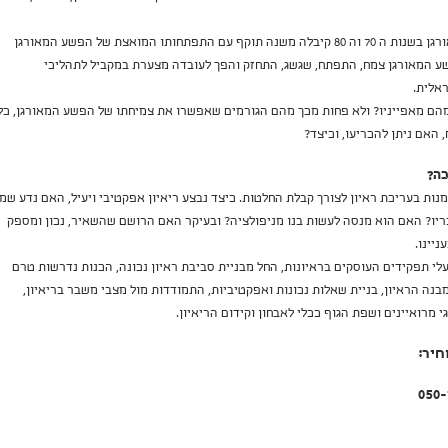
קיומה של בעיית הפשע המאורגן בשנות ה 70 וה 80 קיבלה משנה תוקף עם התפתחותו המואצת של הפשע המאורגן
מצע שנות ה 90. הפשע המאורגן צמח, התפתח, שגשג, התחזק והפך לעובדה מצערת במקביל לתהליכי
אלית.
הם מאפייניו? ולא פחות מכך מהם הגורמים שאפשרו את צמיחתו של הפשע המאורגן, כל
האם ניתן להכריעו, וכיצד?
ה?
נות בעריכת ראיון לצורך קבלת החלטות. כיצד נבצע ריאיון אפקטיבי ויעיל, האם נדע שמי
ריו? האם הוא מנסה לעשות בנו מניפולציה? ובעיקר האם הרושם שהשאיר, נכון ומספק
יינו.
 תפקידים העוסקים בראיונות, החל מבניית סביבת ראיון נכונה, הכנות נדרשות טרם
בנה הראיון, בניית שאלות נכונות ואפקטיביות, התמודדות מול מצבי משבר בריאיון,
 מרואיינים ושפת הגוף ככלי לאבחון וקידום הריאיון.
חיר: