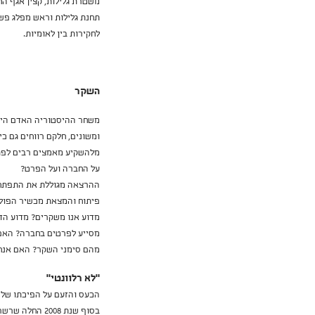
משטרת גלילות, קצין אגף הח
תחנת גלילות וראש מפלג פשי
לחקירות בין לאומיות.
השקר
משחר ההיסטוריה האדם היה 
מלהשקיע מאמצים רבים לפתח
על החברה ועל הפרט?
פיתוח והמצאת מכשיר הפוליג
מדוע אנו משקרים? מדוע הדב
מסייע לפרטים בחברה? האם 
מהם סימני השקר? האם אנחנ
"לא רלוונטי"
הכעס והזעם על הפיכתו של א
בסוף שנת 008