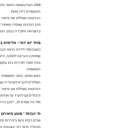
2009 הארץ געשה כאשר ה
התקשורת דודו טופז.
ההרצאה מגוללת את סיפור ה
מהן הסיבות שעמדו מאחורי 
בהשראת החקירה נכתב הספר 
פחד יום יומי- אלימות 
כשנכנסתי לזירת הרצח הבטתי
שחוותה והביאה למותה, היא
באין ספור חקירות בהן עסקתי
המשפחה.
האם אנחנו, בתוך המשפחה ו
העלולים להביא לטרגדיה שמ
ההרצאה מגוללת את סיפור חק
היכולים גם להעיד על אודות
אלו היו שמים לב, ייתכן והיה 
מי הבוס? – פשע מאורגן
שנים רבות נהגו בזהירות מ
בתהליך איטי רווי בעכבות ה