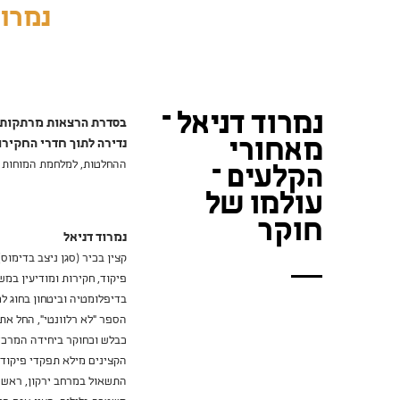
נמרוד
נמרוד דניאל –
בסדרת הרצאות מרתקות
מאחורי
נדירה לתוך חדרי החקירו
ההחלטות, למלחמת המוחות ו
הקלעים –
עולמו של
חוקר
נמרוד דניאל
קצין בכיר (סגן ניצב בדימו
פיקוד, חקירות ומודיעין במ
בדיפלומטיה וביטחון בחוג ל
כבלש וכחוקר ביחידה המרכזי
הקצינים מילא תפקדי פיקוד,
התשאול במרחב ירקון, ראש 