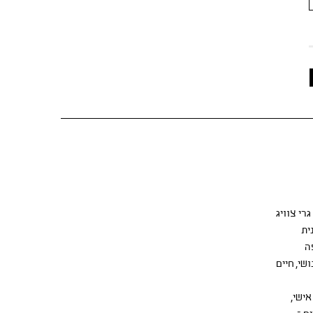
רי צוויג
ית
ה
י, חיים
אישי,