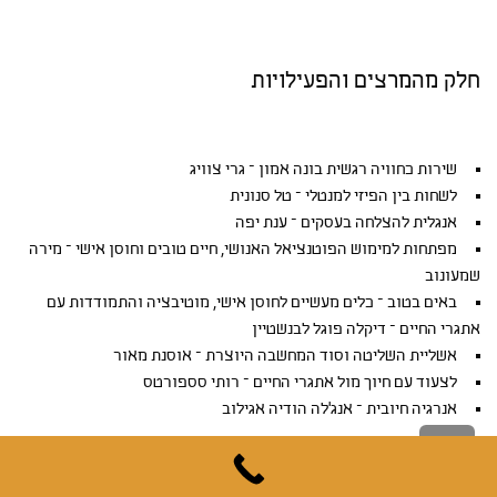
חלק מהמרצים והפעילויות
שירות כחוויה רגשית בונה אמון – גרי צוויג
לשחות בין הפיזי למנטלי – טל סנונית
אנגלית להצלחה בעסקים – ענת יפה
מפתחות למימוש הפוטנציאל האנושי, חיים טובים וחוסן אישי – מירה
שמעונוב
באים בטוב – כלים מעשיים לחוסן אישי, מוטיבציה והתמודדות עם
אתגרי החיים – דיקלה פוגל לבנשטיין
אשליית השליטה וסוד המחשבה היוצרת – אוסנת מאור
לצעוד עם חיוך מול אתגרי החיים – רותי סספורטס
אנרגיה חיובית – אנג'לה הודיה אגילוב
גלילה
לראש
העמוד