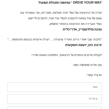
DRIVE YOUR WAY – שותפה ומנהלת תפעול
תודה על ההרצאה של נטלי סהר מעלפת, מעניינת, אני נשארתי עם
טעם של עוד צמאה להקשיב לנטלי עוד ועוד, להפנים וליישם.
נטלי העבירה את ההרצאה בהומור ומשחק.
טובה גולדשטיין, אדריכלית
"הלכתי שבי אחרי הידע האדיר שיש לה… יש לה אישיות כובשת ומהממת…"
איבון כהן,יועצת השקעות
לקבלת פרטים נוספים על הרצאות, המלצות והצעת מחיר:
פנו אלינו 050-7387650
או צרו קשר:
שם:
אימייל:
טלפון: