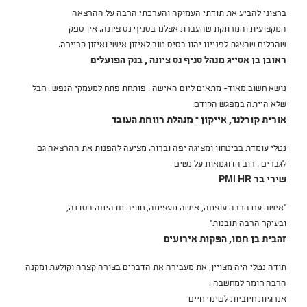
ברצוני להביע את תודתי העמוקה והערכתי הרבה על ההרצאה
המקצועית והמרתקת שהעברת אצלנו בסניף נס ציונה. אין ספק
שהכלים שהצגת לפניינו יהוו בסיס טוב לאיזון אישי ואיזון קריירה.
ראובן בן אסייג
מנהל סניף נס ציונה , בנק הפועלים
נושא חשוב מאוד- מתאים ליום האישה . פותחת פתח למעמקי הנפש . חבל
שלא הייתה במפגש הקודם.
אורית קורלנד, אייקון – מנהלת רווחת העובד
נטלי עומדת בביטחון ומציגה יפה וברור. מציעה להפנות את ההרצאה גם
לגברים . רוב הדוגמאות על נשים
שירי בר PMI HR
"אישה עם הרבה עוצמה, אישה מעצימה, חוויה מדהימה בסדנה,
ובעיקר הרבה תובנות"
זהבית בן חמו, הפקות אירועים
תודה נטלי היה מצויין, את מעבירה את הדברים בצורה קצרה וקולעת ומקנה
הרבה חומר למחשבה .
אנרגיות חיוביות לשינוי חיים