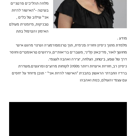
מלווה תהליכים פרטניים
בשיטה -"האישור להיות
אני" שילוב של כלים ,
טכניקות, מיומנוית מעולם
האימון והטיפול בתת
מודע .
מלמדת מתוך ניסיון וחוויה פנימית, תוך טרנספורמציה ושינוי מרגש אישי
מחושך לאור, מדיכאון קליני, משברים בריאותיים, גירושים טראומטיים וחוסר
דרך של שפע, ביטחון, הצלחה, יצירה ואהבה לעצמי.
ניסיון רב, חוויות אישיות ויותר מ3700 לקוחות מרוצים ומרגשים.משדרת
ברדיו החברתי הראשון בתכנית "האישור להיות אני" – תוכן מיוחד על יחסים
עם עצמי והעולם, כנות ואהבה!