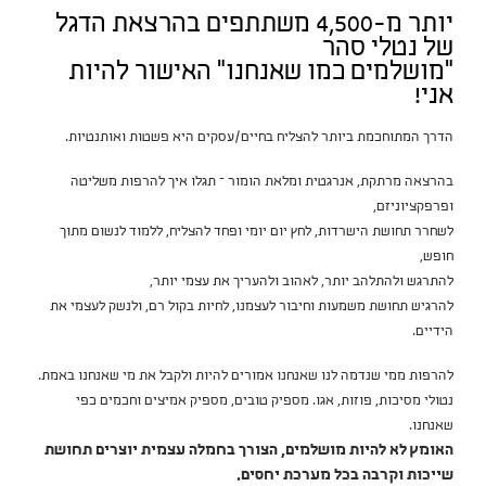
יותר מ-4,500 משתתפים בהרצאת הדגל
של נטלי סהר
"מושלמים כמו שאנחנו" האישור להיות
אני!
הדרך המתוחכמת ביותר להצליח בחיים/עסקים היא פשטות ואותנטיות.
בהרצאה מרתקת, אנרגטית ומלאת הומור – תגלו איך להרפות משליטה
ופרפקציוניזם,
לשחרר תחושת הישרדות, לחץ יום יומי ופחד להצליח, ללמוד לנשום מתוך
חופש,
להתרגש ולהתלהב יותר, לאהוב ולהעריך את עצמי יותר,
להרגיש תחושת משמעות וחיבור לעצמנו, לחיות בקול רם, ולנשק לעצמי את
הידיים.
להרפות ממי שנדמה לנו שאנחנו אמורים להיות ולקבל את מי שאנחנו באמת.
נטולי מסיכות, פוזות, אגו. מספיק טובים, מספיק אמיצים וחכמים כפי
שאנחנו.
האומץ לא להיות מושלמים, הצורך בחמלה עצמית יוצרים תחושת
שייכות וקרבה בכל מערכת יחסים.