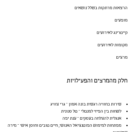
הרצאות מרתקות בשלל נושאים
מופעים
קייטרינג לאירועים
מקומות לאירועים
מרצים
חלק מהמרצים והפעילויות
שירות כחוויה רגשית בונה אמון – גרי צוויג
לשחות בין הפיזי למנטלי – טל סנונית
אנגלית להצלחה בעסקים – ענת יפה
מפתחות למימוש הפוטנציאל האנושי, חיים טובים וחוסן אישי – מירה