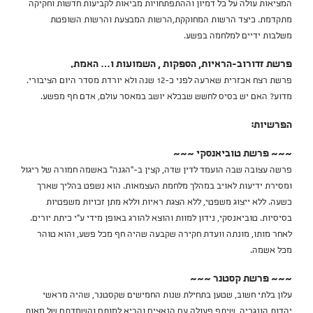
המציאות עולה על כל דמיון וההתפתחויות מביאות לקביעות חדשות וחקיקה
מתקדמת. כיצד הרשות המחוקקת,הרשות המבצעת והרשות השופטת
משלבות ידיים למלחמה בפשע.
פרשת זדורוב-הראיות, הספקות , השמועות ו… האמת.
פרשת רצח אכזרית שארעה לפני כ-12 שנה ולא יורדת מסדר היום הציבורי.
מדוע? האם יש בסיס לחשש שבכלא יושב במאסר עולם, אדם חף מפשע.
הפרשיות:
~~~ פרשת טוביאנסקי ~~~
פרשה עצובה שבה הועמד לדין שדה, קצין ב-"הגנה" באשמה חמורה של ריגול
ומסירת ידיעות לאויב במהלך מלחמת העצמאות. הוא נשפט בהליך שארך
כשעה. ללא ייצוג משפטי, ללא הצגת ראיות וללא מתן זכויות משפטיות
בסיסיות. טוביאנסקי, נידון למוות והוצא להורג באופן מידי ע"י כיתת יורים.
לאחר מותו, מונתה וועדת חקירה שקבעה שהיה חף מכל פשע, והוא טוהר
מכל אשמה.
~~~ פרשת קסטנר ~~~
עלון בלתי חשוב, שטען בתחילת שנות החמישים שקסטנר, שהיה מראשי
יהדות הונגריה, שיתף פעולה עם הנאצים והביא למותם והשמדתם של מאות