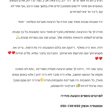
הגיע כרגע מראשל״צ: עו" דוד יהב בהרצאה אביב נעורים ריתק אולם מפוצץ
באנשים אם מותר לרשום מפוצץ בימים אלה.במשך שעה ורבע ,אף אחד לא
קם ,דיבר או יצא לשרותים.
היו תגובות טובות מאוד שוב תודה על הרצאה מענינת ונפלאה – חומי
תודה לך על ההרצאה המאלפת,החברים מאוד נהנו התגובות כל כך טובות
שרוצים לשמוע הרצאות נסופות שלך. שבוע טוב עם בשורות טובות.
דודו. וואו היה מאלף . ריתקת את כולם והתגובות היו מדהימות . ציינו את
מקצועיותך וגם התרשמו מאישיותך. התברכנו בחבר נפלא. מליון תודות
בוקר טוב דוד , היתה לך אמש הרצאה מעולה ומצויינת , נתת לנו תמונה
מקפת על הנושא החשוב, שלא היה מוכר ולא היה ידוע ( אלא באופן עמום
מאד), כל התגובות היו מצויינות ומשבחות.תודה
שיהיה יום שקט וטוב(
כמה שיכול להיות
) דש לבוני ולהשתמע,
לפרטים נוספים והצעת מחיר:
אנסטסיה אופק 050-7387650