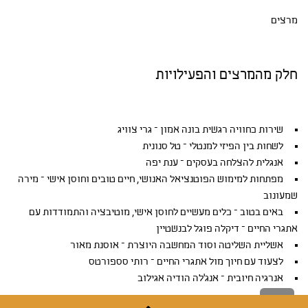
מרצים
חלק מהמרצים והפעילויות
שירות כחוויה רגשית בונה אמון – גרי צוויג
לשחות בין הפיזי למנטלי – טל סנונית
אנגלית להצלחה בעסקים – ענת יפה
מפתחות למימוש הפוטנציאל האנושי, חיים טובים וחוסן אישי – מירה
שמעונוב
באים בטוב – כלים מעשיים לחוסן אישי, מוטיבציה והתמודדות עם
אתגרי החיים – דיקלה פוגל לבנשטיין
אשליית השליטה וסוד המחשבה היוצרת – אוסנת מאור
לצעוד עם חיוך מול אתגרי החיים – רותי סספורטס
אנרגיה חיובית – אנג'לה הודיה אגילוב
גלילה