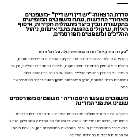
סדרת הרצאות: "יש דין ויש דיין" -משפטים
מאחורי החדשות. ננתח משפטים המופיעים
בתקשורת ונבין כיצד מתנהלות חקירות, איסוף
ראיות, שיקולים בהגשת כתבי אישום, ניהול
ההליכים ומשפטים מפורסמים.
"עקרון החוקיות" תורת המשפט כולה על רגל אחת
בהרצאה זו נלמד על עקרונות היסוד בחקיקה הפלילית ובפרשנות חוקים,
תחולת דיני עונשין מבחינת אנשים ומקום, עבירות אקסטריטוריאליות, וכן על
מעמדו של הקורבן במשפט הפלילי. ההרצאה תלווה בדוגמאות רבות
ומרתקות מבתי המשפט, חלקן מפורסמות וחלקן מהוות זרקור לשופטים עד
היום.
משפטים שעשו היסטוריה – משפטים מפורסמים
ששינו את פני המדינה
במשך עשרות השנים שחלפו מאז הקמת המדינה ועד היום אירעו פרשיות
ביטחוניות, חברתיות ומדיניות שהסעירו וטלטלו את המדינה אשר חלקן הגדול
הגיע לבתי המשפט לדיון משפטי. ההכרעות המשפטיות בהן, השאירו חותמן
על תחומים מרכזיים בתולדות המדינה.