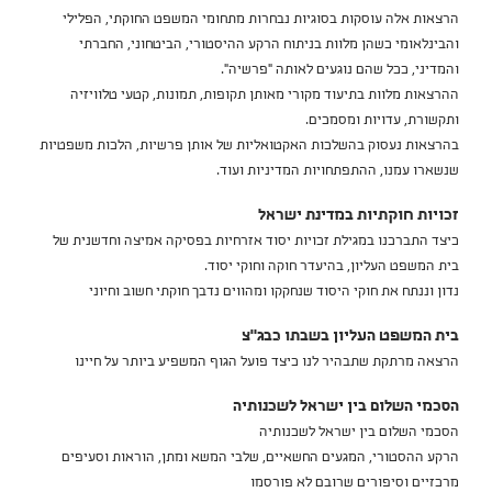
הרצאות אלה עוסקות בסוגיות נבחרות מתחומי המשפט החוקתי, הפלילי
והבינלאומי כשהן מלוות בניתוח הרקע ההיסטורי, הביטחוני, החברתי
והמדיני, ככל שהם נוגעים לאותה "פרשיה".
ההרצאות מלוות בתיעוד מקורי מאותן תקופות, תמונות, קטעי טלוויזיה
ותקשורת, עדויות ומסמכים.
בהרצאות נעסוק בהשלכות האקטואליות של אותן פרשיות, הלכות משפטיות
שנשארו עמנו, ההתפתחויות המדיניות ועוד.
זכויות חוקתיות במדינת ישראל
כיצד התברכנו במגילת זכויות יסוד אזרחיות בפסיקה אמיצה וחדשנית של
בית המשפט העליון, בהיעדר חוקה וחוקי יסוד.
נדון וננתח את חוקי היסוד שנחקקו ומהווים נדבך חוקתי חשוב וחיוני
בית המשפט העליון בשבתו כבג"צ
הרצאה מרתקת שתבהיר לנו כיצד פועל הגוף המשפיע ביותר על חיינו
הסכמי השלום בין ישראל לשכנותיה
הסכמי השלום בין ישראל לשכנותיה
הרקע ההסטורי, המגעים החשאיים, שלבי המשא ומתן, הוראות וסעיפים
מרכזיים וסיפורים שרובם לא פורסמו