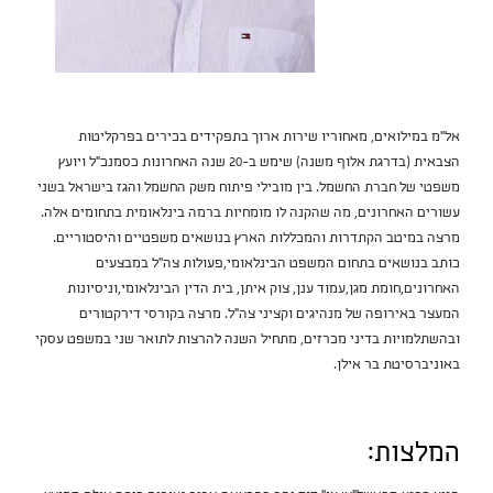
אל"מ במילואים, מאחוריו שירות ארוך בתפקידים בכירים בפרקליטות
הצבאית (בדרגת אלוף משנה) שימש ב-20 שנה האחרונות כסמנכ"ל ויועץ
משפטי של חברת החשמל. בין מובילי פיתוח משק החשמל והגז בישראל בשני
עשורים האחרונים, מה שהקנה לו מומחיות ברמה בינלאומית בתחומים אלה.
מרצה במיטב הקתדרות והמכללות הארץ בנושאים משפטיים והיסטוריים.
כותב בנושאים בתחום המשפט הבינלאומי,פעולות צה"ל במבצעים
האחרונים,חומת מגן,עמוד ענן, צוק איתן, בית הדין הבינלאומי,וניסיונות
המעצר באירופה של מנהיגים וקציני צה"ל. מרצה בקורסי דירקטורים
ובהשתלמויות בדיני מכרזים, מתחיל השנה להרצות לתואר שני במשפט עסקי
באוניברסיטת בר אילן.
המלצות: