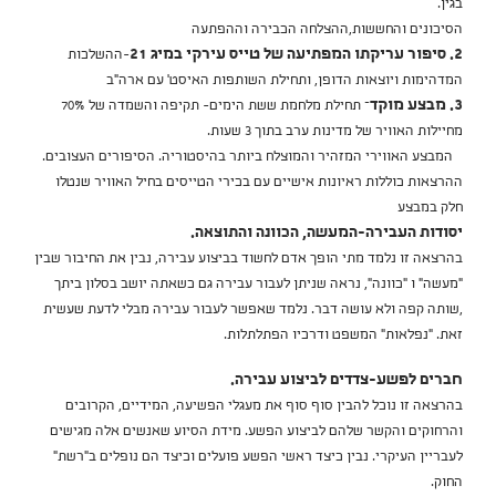
בגין.
הסיכונים והחששות,ההצלחה הכבירה וההפתעה
2. סיפור עריקתו המפתיעה של טייס עירקי במיג 21
-ההשלכות
המדהימות ויוצאות הדופן, ותחילת השותפות האיסט' עם ארה"ב
3. מבצע מוקד
– תחילת מלחמת ששת הימים- תקיפה והשמדה של 70%
מחיילות האוויר של מדינות ערב בתוך 3 שעות.
המבצע האווירי המזהיר והמוצלח ביותר בהיסטוריה. הסיפורים העצובים.
ההרצאות כוללות ראיונות אישיים עם בכירי הטייסים בחיל האוויר שנטלו
חלק במבצע
יסודות העבירה-המעשה, הכוונה והתוצאה.
בהרצאה זו נלמד מתי הופך אדם לחשוד בביצוע עבירה, נבין את החיבור שבין
"מעשה" ו "כוונה", נראה שניתן לעבור עבירה גם כשאתה יושב בסלון ביתך
,שותה קפה ולא עושה דבר. נלמד שאפשר לעבור עבירה מבלי לדעת שעשית
זאת. "נפלאות" המשפט ודרכיו הפתלתלות.
חברים לפשע-צדדים לביצוע עבירה.
בהרצאה זו נוכל להבין סוף סוף את מעגלי הפשיעה, המידיים, הקרובים
והרחוקים והקשר שלהם לביצוע הפשע. מידת הסיוע שאנשים אלה מגישים
לעבריין העיקרי. נבין כיצד ראשי הפשע פועלים וכיצד הם נופלים ב"רשת"
החוק.