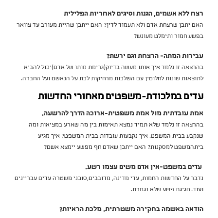
רצח ללא אשמים, הגנות וסיגים לאחריות הפלילית
האם יתכן שרצחת אדם ולא תעמוד לדין? האם ייתכן שהיית מעורב עד צוואר
בפשע חמור ותימלט מעונש?
עבירות המתה- הרצחת וגם ירשת?
בהרצאה זו נלמד איך אותו מעשה בדיוק(גרימת מותו של אדם)יכול להביא
לתוצאות שונות לחלוטין עם השלכות מרחיקות לכת על הנאשם ועל החברה.
עדים במלכודת-משפטים מאחורי החדשות
אמת עובדתית מול אמת משפט
ית-ארוכה הדרך להרשעה.
בהרצאה זו נלמד שלא תמיד נמצא תאימות בין מה שארע במציאות ומה
שנקבע בבית המשפט. איך נקבעות עובדות בבית המשפט? איך מגיע
ביתהמשפט למסקנות? האם ייתכן שאדם חף מפשע יימצא אשם?
עדים במשפט-אין אדם משים עצמו רשע.
נדבר על החדשות החמות, עדי מדינה, מדובבים,סוכני משטרה עדים עבריינים
ועוד. חגיגת פשע שלא נגמרת.
הודאה באשמה בחקירה משטרתית. מלכת הראיות?