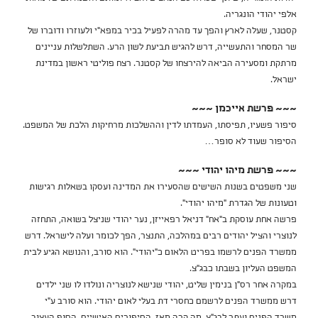
אלפי יהודי הונגריה.
קסטנר, שעלה לארץ והפך עד מהרה לפעיל בכיר במפא"י ולעוזרו ודוברו של
שר המסחר והתעשייה, דרש להגיש תביעת לשון הרע. השתלשלות עניינים
מרתקת ומסעירה הביאה להירצחו של קסטנר. רצח פוליטי ראשון במדינת
ישראל.
~~~ פרשת אייכמן ~~~
סיפור פשעיו, תפיסתו, העמדתו לדין וההשלכות מרחיקות הלכת של המשפט.
הסיפור שעוד לא סופר…
~~~ פרשת מיהו יהודי ~~~
שני משפטים בשנות השישים שהסעירו את המדינה ועסקו בשאלות רגישות
וטעונות של הגדרת "מיהו יהודי".
פרשה אחת עוסקת ב"אח" דניאל רפאייזן, נער יהודי שניצל בשואה, התחזה
לנוצרי והציל יהודים רבים במהלכה, התנצר, הפך לכומר ועלה לישראל. דרש
ממשרד הפנים לרשמו בפריט הלאום כ"יהודי". הוא סורב, והנושא הגיע לבית
המשפט העליון בשבתו כבג"צ.
במקרה אחר רס"ן בנימין שליט, יהודי שנישא לנוצריה ונולדו לו שני ילדים
דרש ממשרד הפנים לרשמם כחסרי דת בעלי לאום יהודי. הוא סורב ע"י
משרד הפנים ועתר לבג"צ. מה קרה מאז, הסיפורים האישיים, הסוף העצוב.