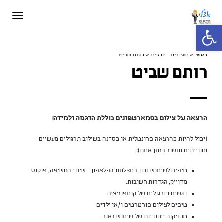
תפריט
פתח סרגל נגישות
ראשי
»
חוגי בית - מרצים
»
רותם שביט
רותם שביט
הרצאה על צילום בסמארטפונים כוללת הדגמה ולמידה:
(יכול להיות כהרצאה פרונטלית או כסדנה בשילוב תרגולים מעשיים
וחווייתים ומשוב בזמן אמת):
טיפים לשימוש נכון במצלמת הפלאפון – שינוי החשיפה, פוקוס
מדוייק, הגדרות חשובות.
דגשים ותרגולים של קומפוזיציה
טיפים לצילום פורטרטים ו/או ילדים
טכניקות ייחודיות של שימוש באור