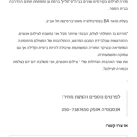
מורה לצילום בקורסים שונים בביה"ס "גליץ" ברמת גן ומפתחת תחום ההדרכה
בבית הספר.
בעלת תואר BA בפסיכולוגיה מאוניברסיטת תל אביב.
"מהיום בו התחלתי לצלם, הבנתי שיותר מכל אני נמשכת לצילום אנשים.
ההתרגשות שבלכידת המבט המרגש, ההתלהבות של המצולם מהתמונה
המחמיאה ובעיקר החוויה המשותפת שיכולה להיות כיפית וקלילה אך גם
עמוקה ומשמעותית.
את שתי האהבות הגדולות שלי – צילום ואנשים, אני משלבת יום יום כצלמת
וכמורה לצילום".
ᐧ
לפרטים נוספים והצעת מחיר:
אנסטסיה אופק 050-7387650
או צרו קשר: