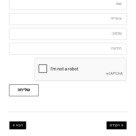
שם:
אימייל:
טלפון:
הודעה:
שליחה
« הקודם
הבא »