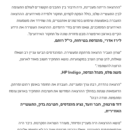
"ההרצאה הייתה מעניינת, היה חיבור בין התכנים הקשורים לעולם התעופה
לבין התעשייה שלנו, כולל הפקת לקחים, תחקור ולמידה מאירועים. ההרצאה
הועברה באמצעות שימוש בסרטונים אותנטיים, מה שחידד את משמעות
האירועים המסוכנים, שאנו חווים בחיי היומיום. ההרצאה העשירה את הידע
הקיים בארגון ואיפשרה מבט מזווית שונה על תחקור האירועים".
לירז אדרי, מהנדסת בטיחות, כי"ל רותם.
"שרון העביר הרצאה מרתקת ומעשירה. המהנדסים הביעו עניין רב ושאלו
שאלות, להן שרון השיב במקצועיות. נושא התחקיר חשוב מאוד לארגון,
הרוצה להשתפר."
משה פלס, מנהל הנדסה, HP Indigo.
"הרצאה נהדרת, רבת ערך ומעניינת. העברת את החומר באופן רהוט ומרתק.
הדוגמאות שנתת במהלך ההרצאה המחישו את חשיבות התחקיר בארגון צומח
ומתפתח. תודה רבה!"
דוד פרטוק, חבר וועד, נציג מהנדסים, חטיבת בדק, התעשייה
האווירית.
"נושא ההרצאה היה מעניין ומיוחד, מעורר השראה וסקרנות. ניכר היה
שהמשתתפים התעניינו, שאלו והבינו פרטים שעד כה לא נחשפו אליהם.