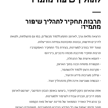
לתהליך שיפור מתמיד
תרבות תחקיר לתהליך שיפור
מתמיד:
הרצאה מלאת ערך, לארגון החפץ ללמוד מכשלים, כמו גם מהצלחות, ולצאת
לדרכים חדשות, נכונות ומוכוונות צמיחה והתייעלות.
נצעד יחד בנתיב למצוינות, בעזרת כלי התחקיר האפקטיבי!
תרבות תחקיר מורכבת מכמה נדבכים, ביניהם:
• דוגמא אישית של ההנהלה,
• תקשורת פתוחה וכנה בתוך הארגון,
• סקרנות ורצון ללמוד ולהשתפר,
• שילוב מערכות מידע ותיעוד,
• הבטחה שענישה אינה חלק מהתהליך ועוד.
אחת שהארגון נזקק לתחקיר, ביצועו באופן הנכון והמיטבי, ישרטט לארגון
מפת דרכים, תכנית עבודה לשיפור ולמצוינות.
כך נוהג חיל האוויר המפואר של מדינת ישראל מאז הקמתו!
חוקר מיומן יאסוף את כל המידע הנדרש מהמערכות, משותפים בארגון,