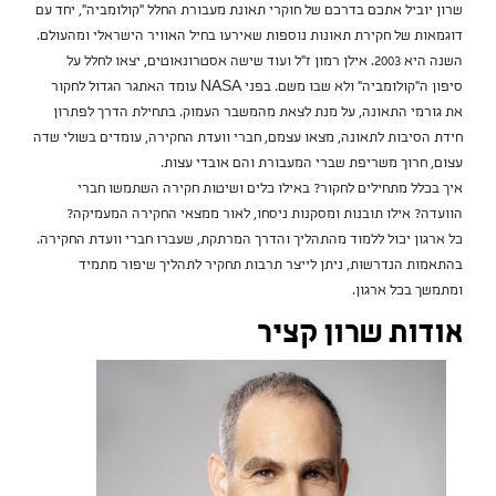
שרון יוביל אתכם בדרכם של חוקרי תאונת מעבורת החלל "קולומביה", יחד עם
דוגמאות של חקירת תאונות נוספות שאירעו בחיל האוויר הישראלי ומהעולם.
השנה היא 2003. אילן רמון ז"ל ועוד שישה אסטרונאוטים, יצאו לחלל על
סיפון ה"קולומביה" ולא שבו משם. בפני NASA עומד האתגר הגדול לחקור
את גורמי התאונה, על מנת לצאת מהמשבר העמוק. בתחילת הדרך לפתרון
חידת הסיבות לתאונה, מצאו עצמם, חברי וועדת החקירה, עומדים בשולי שדה
עצום, חרוך משריפת שברי המעבורת והם אובדי עצות.
איך בכלל מתחילים לחקור? באילו כלים ושיטות חקירה השתמשו חברי
הוועדה? אילו תובנות ומסקנות ניסחו, לאור ממצאי החקירה המעמיקה?
כל ארגון יכול ללמוד מהתהליך והדרך המרתקת, שעברו חברי וועדת החקירה.
בהתאמות הנדרשות, ניתן לייצר תרבות תחקיר לתהליך שיפור מתמיד
ומתמשך בכל ארגון.
אודות שרון קציר