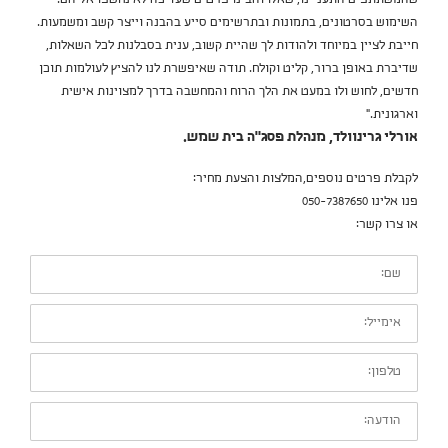
השימוש בסרטונים, בתמונות ובתרשימים סייע בהבנה וייצר קשב ומשמעות.
חייבת לציין במיוחד ולהודות לך שהיית קשוב, ענית בסבלנות לכל השאלות,
שדיברת באופן ברור, קליט וקולח. תודה שאיפשרת לנו להציץ לעולמות תוכן
חדשים, לחוש ולו במעט את הלך הרוח והמחשבה בדרך למצוינות אישית
וארגונית."
אורלי גרינוולד, מנהלת פסג"ה בית שמש.
לקבלת פרטים נוספים,המלצות והצעת מחיר:
פנו אלינו 050-7387650
או צרו קשר:
שם:
אימייל:
טלפון:
הודעה: