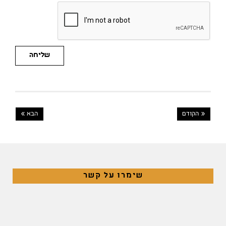
שליחה
« הקודם
הבא »
שימרו על קשר