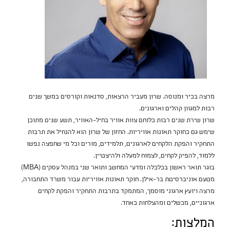
מרצה בכיר ומנוסה. שרון מעביר הרצאות, סדנאות וקורסים במשך שנים
רבות למגוון קהלים וארגונים.
שרון שירת שנים רבות כלוחם צוות אוויר בחיל-האוויר, תשע שנים מתוכן
שימש גם כחוקר תאונות אוויריות. החזון של שרון הוא להנחיל את תרבות
התחקיר והפקת הלקחים לארגונים, תלמידים, מורים וכל מי שחפצה נפשו
ללמוד, להפיק לקחים, לצמוח למעלה ולהיצטיין.
בוגר תואר ראשון בכלכלה ומדעי המחשב ותואר שני במנהל עסקים (MBA)
מטעם אוניברסיטת בר-אילן. חוקר תאונות אוויריות עבור משרד התחבורה,
מרצה ויועץ ארגוני מוסמך, המתמקד בתרבות התחקיר והפקת לקחים
ארגוניים, מכשלים ומהצלחות כאחד.
המלצות: