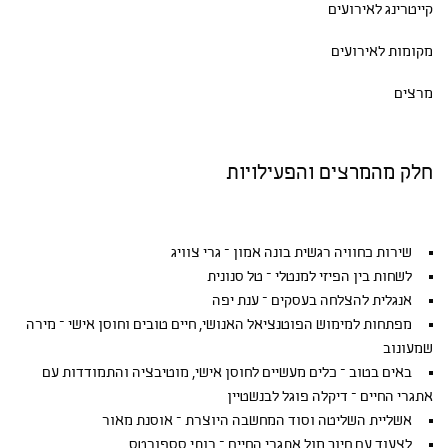
קייטרינג לאירועים
מקומות לאירועים
מרצים
חלק מהמרצים והפעילויות
שירות כחוויה רגשית בונה אמון – גרי צוויג
לשחות בין הפיזי למנטלי – טל סנונית
אנגלית להצלחה בעסקים – ענת יפה
מפתחות למימוש הפוטנציאל האנושי, חיים טובים וחוסן אישי – מירה
שמעונוב
באים בטוב – כלים מעשיים לחוסן אישי, מוטיבציה והתמודדות עם
אתגרי החיים – דיקלה פוגל לבנשטיין
אשליית השליטה וסוד המחשבה היוצרת – אוסנת מאור
לצעוד עם חיוך מול אתגרי החיים – רותי סספורטס