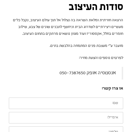
סודות העיצוב
הרצאה חוויתית ומלאת השראה בה נצלול אל תוך עולם העיצוב, נקבל כלים
מעשיים ויצירתיים לשדרוג הבית וניחשף לתכנים שונים של צבע, שילוב
חומרים בחלל, אקססוריז ועוד מגוון נושאים מרתקים בתחום העיצוב.
מועבר ע"י מעצבת פנים המתמחה בהלבשת בתים.
לפרטים נוספים והצעת מחיר:
אנסטסיה אופק 050-7387650
או צרו קשר:
שם:
אימייל:
טלפון: