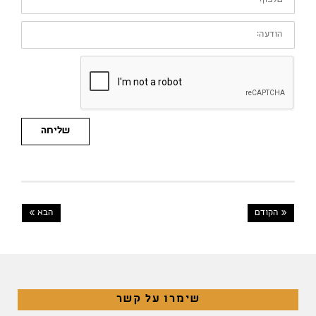
הודעה:
שליחה
« הקודם
הבא »
שימרו על קשר