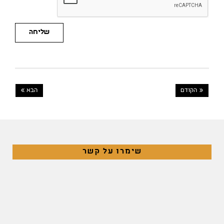
שליחה
« הקודם
הבא »
שימרו על קשר