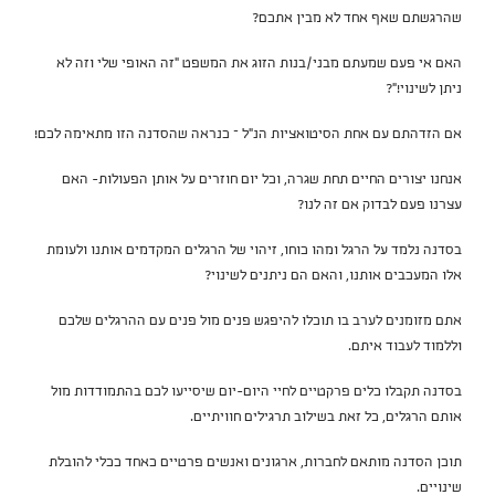
שהרגשתם שאף אחד לא מבין אתכם?
האם אי פעם שמעתם מבני/בנות הזוג את המשפט "זה האופי שלי וזה לא
ניתן לשינוי!"?
אם הזדהתם עם אחת הסיטואציות הנ"ל – כנראה שהסדנה הזו מתאימה לכם!
אנחנו יצורים החיים תחת שגרה, וכל יום חוזרים על אותן הפעולות- האם
עצרנו פעם לבדוק אם זה לנו?
בסדנה נלמד על הרגל ומהו כוחו, זיהוי של הרגלים המקדמים אותנו ולעומת
אלו המעכבים אותנו, והאם הם ניתנים לשינוי?
אתם מזומנים לערב בו תוכלו להיפגש פנים מול פנים עם ההרגלים שלכם
וללמוד לעבוד איתם.
בסדנה תקבלו כלים פרקטיים לחיי היום-יום שיסייעו לכם בהתמודדות מול
אותם הרגלים, כל זאת בשילוב תרגילים חוויתיים.
תוכן הסדנה מותאם לחברות, ארגונים ואנשים פרטיים כאחד ככלי להובלת
שינויים.