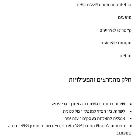
הרצאות מרתקות בשלל נושאים
מופעים
קייטרינג לאירועים
מקומות לאירועים
מרצים
חלק מהמרצים והפעילויות
שירות כחוויה רגשית בונה אמון – גרי צוויג
לשחות בין הפיזי למנטלי – טל סנונית
אנגלית להצלחה בעסקים – ענת יפה
מפתחות למימוש הפוטנציאל האנושי, חיים טובים וחוסן אישי – מירה
שמעונוב