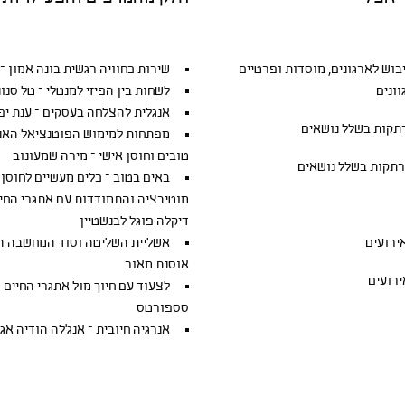
יבוש
לארגונים, מוסדות ופרטיים
שירות כחוויה רגשית בונה אמון – ג
ונים
לשחות בין הפיזי למנטלי – טל סנונ
אנגלית להצלחה בעסקים – ענת יפ
קות בשלל נושאים
מפתחות למימוש הפוטנציאל האנוש
טובים וחוסן אישי – מירה שמעונוב
תקות בשלל נושאים
באים בטוב – כלים מעשיים לחוסן 
מוטיבציה והתמודדות עם אתגרי החיי
דיקלה פוגל לבנשטיין
אירועים
אשליית השליטה וסוד המחשבה הי
אוסנת מאור
ירועים
לצעוד עם חיוך מול אתגרי החיים –
סספורטס
אנרגיה חיובית – אנג'לה הודיה אגי