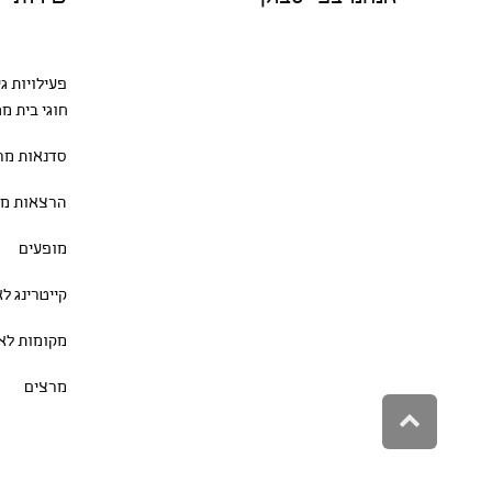
פעילויות ג
חוגי בית
מגו
סדנאות
מרת
הרצאות מר
מופעים
קייטרינג ל
מקומות לא
מרצים
גלילה
לראש
העמוד