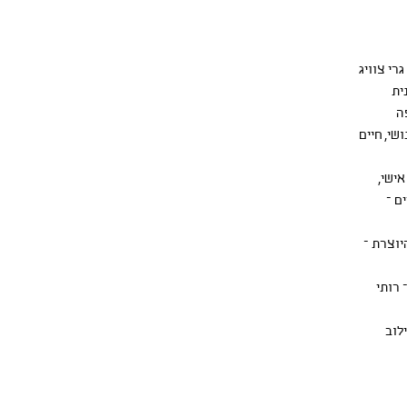
רי צוויג
ית
ה
י, חיים
אישי,
ם –
וצרת –
 רותי
לוב