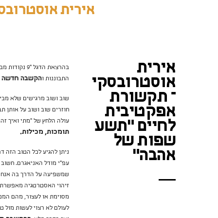
אירית אוסטרובס
אירית
בהרצאת הדגל
אוסטרובסקי
התבוננות ו
הקשבה חדשה ל
– תקשורת
שוב ושוב מרגישים שלא מבי
אפקטיבית
חוזרים שוב ושוב על אותן תב
עולה הלחץ של ״מתי ואיך זה 
לחיים "תשע
תומכות, מכילות.
שפות של
אהבה"
ניתן להגיע לכל הטוב הזה דר
עפ״י מודל האניאגרם. חשוב לדעת שלכל אחת מ-
שמשפיעה על הדרך בה אנחנו
זיהוי האסטרטגיה מאפשרת ל
מסוימת או לעצור, מהם המכ
לעולם לא רצוי לעשות מול טי