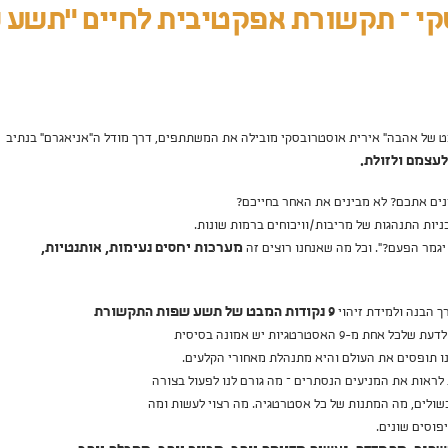
קי – תקשורת אפקטיבית לחיים "תשע 
 ״9 נקודות מבט של אהבה״ אירית אוסטרובסקי מובילה את המשתתפים, דרך מודל ה״אניאגרם״ בנתיב
עצמם ולזולת.
נים אתכם? לא מבינים את האחר בחייכם?
ניות התנהגות של מריבות/וויכוחים ברמות שונות.
יגמר הפעם?״. וכל מה שאנחנו רוצים זה
מערכות יחסים נעימות, אותנטיות,
ך הבנה ולמידת זיהוי
9 נקודות המבט של תשע שפות התקשורת
9 האסטרטגיות יש אמונה בסיסית
 תופסים את העולם והיא מתנהלת מאחורי הקלעים.
ראות את המניעים הנסתרים – מה גורם לנו לפעול בצורה
שולים, מה המתנות של כל אסטרטגיה. מה רצוי לעשות ומה
פוסים שונים.