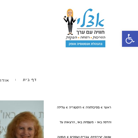
פתח סרגל נגישות
דף בית
אודו
ראשי
»
פסיכולוגיה
»
היסטוריה
»
צלילה
והדסה באו - משפחת באו , הרצאות על
שואה, יצירתיות, עברית ועסקים
»
תמונה