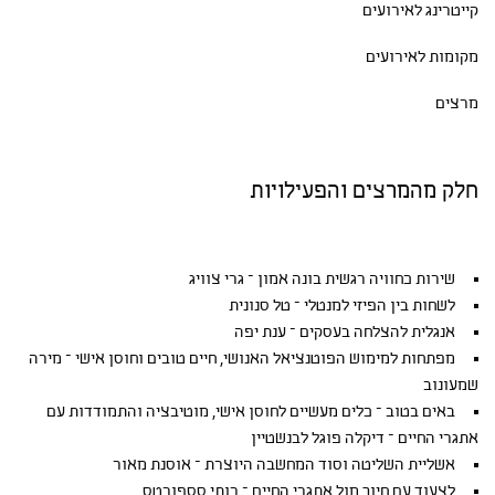
קייטרינג לאירועים
מקומות לאירועים
מרצים
חלק מהמרצים והפעילויות
שירות כחוויה רגשית בונה אמון – גרי צוויג
לשחות בין הפיזי למנטלי – טל סנונית
אנגלית להצלחה בעסקים – ענת יפה
מפתחות למימוש הפוטנציאל האנושי, חיים טובים וחוסן אישי – מירה
שמעונוב
באים בטוב – כלים מעשיים לחוסן אישי, מוטיבציה והתמודדות עם
אתגרי החיים – דיקלה פוגל לבנשטיין
אשליית השליטה וסוד המחשבה היוצרת – אוסנת מאור
לצעוד עם חיוך מול אתגרי החיים – רותי סספורטס