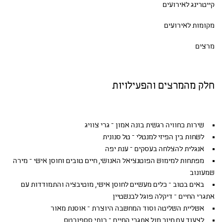
קייטרינג לאירועים
מקומות לאירועים
מרצים
חלק מהמרצים והפעילויות
שירות כחוויה רגשית בונה אמון – גרי צוויג
לשחות בין הפיזי למנטלי – טל סנונית
אנגלית להצלחה בעסקים – ענת יפה
מפתחות למימוש הפוטנציאל האנושי, חיים טובים וחוסן אישי – מירה
שמעונוב
באים בטוב – כלים מעשיים לחוסן אישי, מוטיבציה והתמודדות עם
אתגרי החיים – דיקלה פוגל לבנשטיין
אשליית השליטה וסוד המחשבה היוצרת – אוסנת מאור
לצעוד עם חיוך מול אתגרי החיים – רותי סספורטס