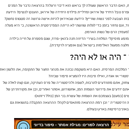
, האם הדבר הראשון שעולה לך בראש הוא דיכוי ורעלה? בהרצאה נדבר על הפנים
רס נובל היחיד של איראן ומדליית פילדס היחידה של איראן, הוענקו לנשים? הידעת
כות הצבעה לפני נשות שווייץ? הידעת שבאיראן להיות אישה גרושה זה סטטוס נחשק?
ד, וגם נחזור בזמן כדי לגלות שוושתי לא הייתה הפמיניסטית הראשונה, כי היא פעלה
למעמדן הרם של נשות הארמון.
פע מוסיקלי המלווה בשירי הדיווה חנה ג'האן-פרוז, שגם מספרת על חייה כילדה
חלצה ממעגל האלימות בישראל (עם אופציה לרקדנית).
 היה או לא היה?
המלכות הפרסית. האם היא משקפת נכונה את מנהגי החצר של התקופה, את הלשון ואת
ורי או אגדה, ואילו סיבות היו להמציא סיפור שכזה?
צחוק, אתם מתוודעים לתרבות, לשפה ולהיסטוריה של פרס העתיקה, וגם קצת לאלה של
תם יודעים את פירושי השמות המן, אחשורוש, אסתר ואחרים, וכן את מקורותיהן של
ים (כמעט) בעצמכם את השמות של עשרת בני המן (כולל ויזתא)!
פה והיסטוריה – וכן רמת ההרצאה מותאמים לקהל: ההרצאה התקבלה בתשואות גם
באוניברסיטות בארץ ובעולם.