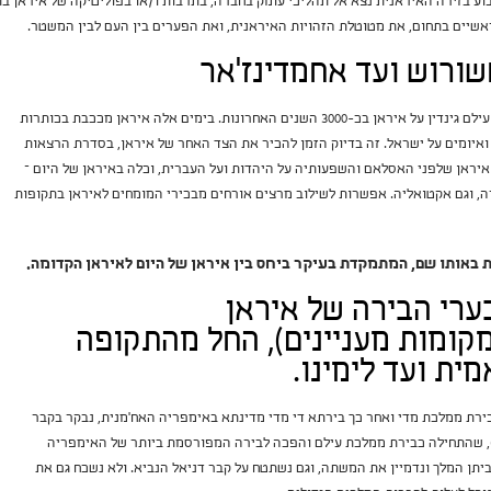
ע בזירה האיראנית נצא אל תהליכי עומק בחברה, בתרבות ו/או בפוליטיקה של איראן בת
אשיים בתחום, את מטוטלת הזהויות האיראנית, ואת הפערים בין העם לבין המשטר.
שורוש ועד אחמדינז'אר
סדרת הרצאות של ד"ר תמר עילם גינדין על איראן בכ-3000 השנים האחרונות. בימים אלה איראן מככבת בכותרות
איומים על ישראל. זה בדיוק הזמן להכיר את הצד האחר של איראן, בסדרת הרצאות
יראן שלפני האסלאם והשפעותיה על היהדות ועל העברית, וכלה באיראן של היום –
ה, וגם אקטואליה. אפשרות לשילוב מרצים אורחים מבכירי המומחים לאיראן בתקופות
 באותו שם, המתמקדת בעיקר ביחס בין איראן של היום לאיראן הקדומה.
ערי הבירה של איראן
מקומות מעניינים), החל מהתקופה
ת ועד לימינו.
רת ממלכת מדי ואחר כך בירתא די מדי מדינתא באימפריה האח'מנית, נבקר בקבר
, שהתחילה כבירת ממלכת עילם והפכה לבירה המפורסמת ביותר של האימפריה
ביתן המלך ונדמיין את המשתה, וגם נשתטח על קבר דניאל הנביא. ולא נשכח גם את