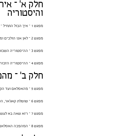
חלק א' – איר
והיסטוריה
מפגש 1 – איך הכול התחיל – הסיפור האמיתי
מפגש 2 – לאן אנו הולכים ומה אנחנו עושים כאן
מפגש 3 – ההיסטוריה השכוחה – מקרב נינוה ועד אלכסנדר מוקדון
מפגש 4 – ההיסטוריה הזכורה – מאלכסנדר מוקדון ועד האסלאם.
חלק ב' – מהכ
מפגש 5 – מהאסלאם ועד הקאג'ארים
מפגש 6 – שושלת קאג'אר, השושלת הכושלת
מפגש 7 – רזא שאה בא לעשות סדר – שושלת פהלוי
מפגש 8 – המהפכה האסלאמית ומלחמת איראן-עראק