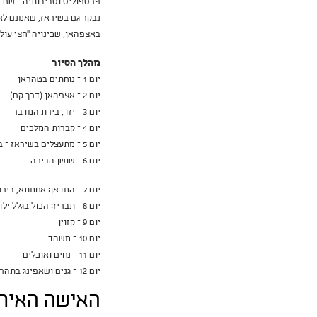
פרספוליס וסביבותיה – שם נ
נבקר גם בשיראז, שאמנם לא 
באצפהאן, שכינויה "חצי עול
מהלך הסיור
יום 1 – נוחתים בטהראן
יום 2 – אצפהאן (דרך קם)
יום 3 – יזד, בירת המדבר
יום 4 – קברות המלכים
יום 5 – מתעצלים בשיראז – בירת השירה הפרסית
יום 6 – שושן הבירה
יום 7 – המדאן: אחמתא, בירתא די במדי מדינתא
יום 8 – תבריז: הכול בגלל ילד ג'ינג'י בן 14
יום 9 – קזוין
יום 10 – משהד
יום 11 – נחים ואוכלים
יום 12 – גנים ושאפינג בתהראן
האישה האיר