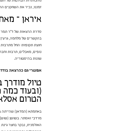
מהכותרות הבולטות של השבו
זמננו, נכיר את השחקנים הר
איראן – מאח
בהקשרים של מלחמה, גרעין ו
חוצת תקופות: החל מתרבות א
נופים, מאכלים, תרבות וחבר
שונות בהיסטוריה.
אפשרי גם כהרצאה בודדת
טיול מודרך ב
(ובעוד כמה 
הטרום אסלאמי
באחמתא (המדאן) שהייתה בי
מרדכי ואסתר. בשושן (שוש)
האח'מנית, נבקר בחצר גינת 