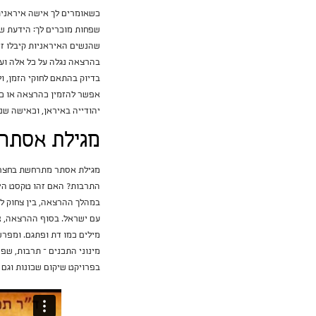
כשאומרים לך אישה איראנית
שפחות מוכרים לך: הידעת שפ
שהנשים האיראניות קיבלו ז
בהרצאה נגלה על כל אלה ועו
בדיוק בהתאם לחוקי הזמן, ו
אפשר להזמין כהרצאה או כמו
יהודייה באיראן, וכאישה שנ
מגילת אסתר –
מגילת אסתר מתרחשת בחצר 
התרבות? האם זהו טקסט היסט
במהלך ההרצאה, בין צחוק ל
עם ישראל. בסוף ההרצאה, א
מילים כמו דת ופתגם. ומפרש
מינוני התכנים – תרבות, ש
בפרויקט שיקום שכונות וגם 