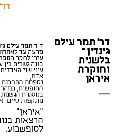
דר'
דר' תמר עילם
ד"ר תמר עילם גינ
גינדין –
מרצה עד לאחרונ
עזרי לחקר המפרץ
בלשנית
בונה גשרים בין 
וחוקרת
עיני שני הצדדים
אדם,
איראן
נספחת התרבות ה
החופשית, במהרה 
במסגרת הגשמת ה
מתקפות סייבר אי
"איראן"
הרצאות בנות
לסופשבוע.