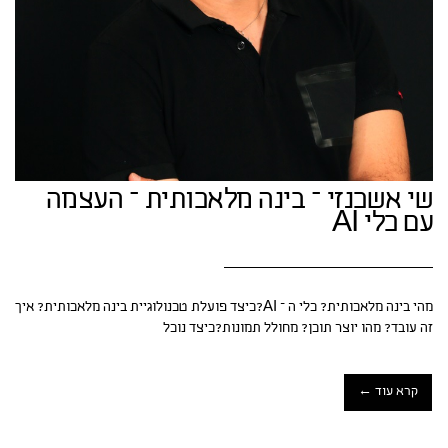
שי אשכנזי – בינה מלאכותית – העצמה
עם כלי AI
מהי בינה מלאכותית? כלי ה – AI?כיצד פועלת טכנולוגיית בינה מלאכותית? איך
זה עובד? מהו יוצר תוכן? מחולל תמונות?כיצד נוכל
קרא עוד ←