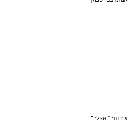
אנחנו בפייסבוק
שירותי " אצלי "