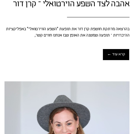
אהבה לצד השפע הוירטואלי – קרן דור
בהרצאה מרתקת חושפת קרן דור את תופעת "השפע הווירטואלי" באפליקציות
ההיכרויות – תופעה שמשנה את האופן שבו אנחנו חווים קשר,
קרא עוד ←