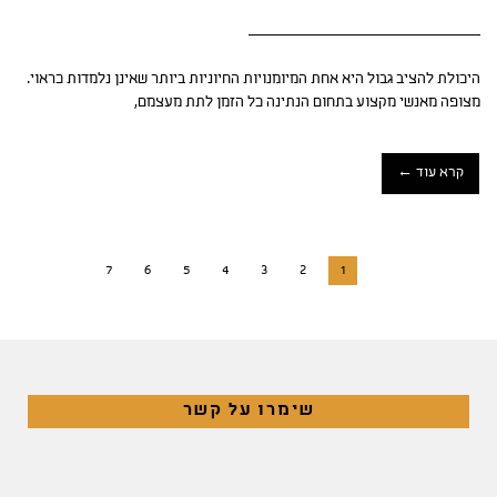
היכולת להציב גבול היא אחת המיומנויות החיוניות ביותר שאינן נלמדות כראוי.
מצופה מאנשי מקצוע בתחום הנתינה כל הזמן לתת מעצמם,
קרא עוד ←
7
6
5
4
3
2
1
שימרו על קשר