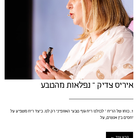
איריס צדיק – נפלאות מהטבע
1. כוחו של הריח – לכולנו ריח גוף טבעי האוופיני רק לנו. כיצד ריח משפיע על
יחסים בין אנשים, על
קרא עוד ←