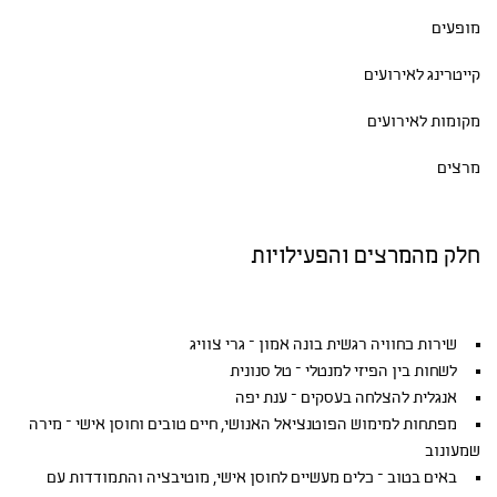
מופעים
קייטרינג לאירועים
מקומות לאירועים
מרצים
חלק מהמרצים והפעילויות
שירות כחוויה רגשית בונה אמון – גרי צוויג
לשחות בין הפיזי למנטלי – טל סנונית
אנגלית להצלחה בעסקים – ענת יפה
מפתחות למימוש הפוטנציאל האנושי, חיים טובים וחוסן אישי – מירה
שמעונוב
באים בטוב – כלים מעשיים לחוסן אישי, מוטיבציה והתמודדות עם