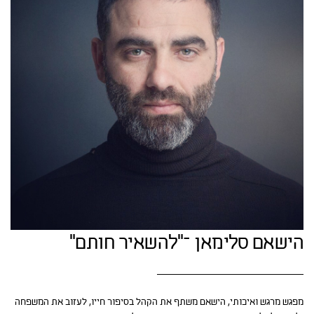
הישאם סלימאן –"להשאיר חותם"
מפגש מרגש ואיכותי, הישאם משתף את הקהל בסיפור חייו, לעזוב את המשפחה