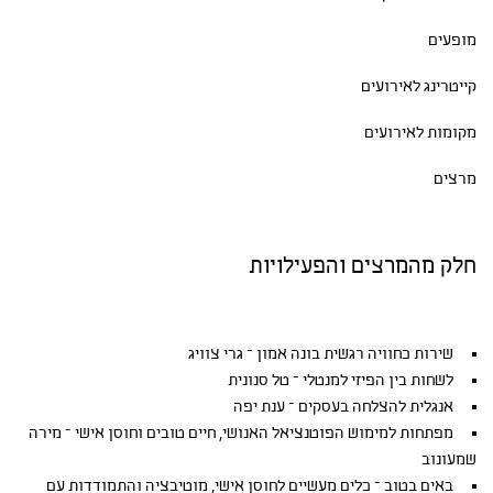
מופעים
קייטרינג לאירועים
מקומות לאירועים
מרצים
חלק מהמרצים והפעילויות
שירות כחוויה רגשית בונה אמון – גרי צוויג
לשחות בין הפיזי למנטלי – טל סנונית
אנגלית להצלחה בעסקים – ענת יפה
מפתחות למימוש הפוטנציאל האנושי, חיים טובים וחוסן אישי – מירה
שמעונוב
באים בטוב – כלים מעשיים לחוסן אישי, מוטיבציה והתמודדות עם