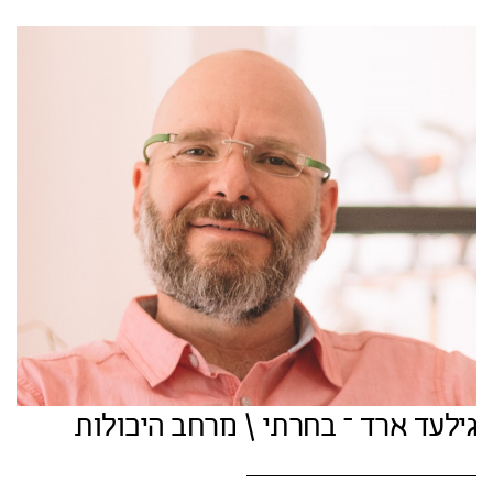
גילעד ארד – בחרתי \ מרחב היכולות