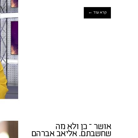
קרא עוד ←
אושר – כן ולא מה
שחשבתם. אליאב אברהם