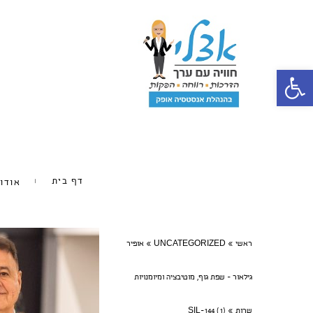
פתח סרגל נגישות
דף בית
אודו
ראשי
»
UNCATEGORIZED
»
אופיר
גילאור - שפת גוף, מוטיבציה ומיומנויות
שרות
»
SIL-144 (1)