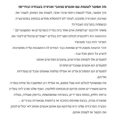
מה אפשר לעשות עם אנשים שואבי אנרגיה בעבודה ובחיים?
איך אפשר, מבלי לעשות ניתוח שינוי אופי, לשנות את המאזן, לעצור את
שאיבת האנרגיה מתוכנו, לעזור לנו להתמלא מחדש בכוחות במוטיבציה
ובשמחה בסביבת העבודה?
מאחר ולרובנו יש לפחות אדם אחד כזה בחייו (הפרטיים או המקצועיים) –
ההרצאה הזו רלוונטית לכולנו ומציידת בכלים יישומיים שיכולים ליצור את
השינוי הזה כבר מעכשיו
זוהי הרצאה משנת חיים שמאות כבר האזינו לה והתגובות עליה ממשיכות
להגיע כל הזמן מכל עבר.
לפעמים אלו לקוחות שדורשים, צועקים ומתישים אותנו
לפעמים הם אנשים שעובדים תחתינו
לפעמים הם הממונים עלינו או אפילו קולגות שאנחנו עובדים בצמידות
אליהם.
מה שמשותף לכולם הוא שכל מפגש, או אפילו רק המחשבה על שיחה צפויה
איתם משאירים אותנו מרוקנים מכוחות לחלוטין. הגוף שלנו מגיב לזה בעליה
ברמת הלחץ, במתח בשרירים, בנשימה שמשתטחת, בדופק שעולה, בגולה
שנוצרת בגרון, בכעס שתוסס בתוכנו או בדמעות שנאגרות בעיניים…
הבעיה המרכזית שלנו היא שדווקא עם אותם אנשים אנחנו לא יכולים לנתק
את הקשר או לשנות אותם.