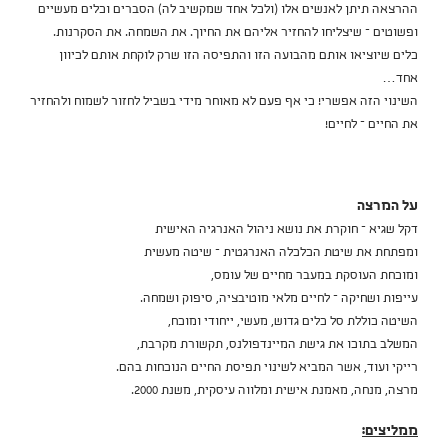
ההרצאה תיתן לאנשים אלו (ולכל אחד שמקשיב לה) הסברים וכלים מעשיים
ופשוטים – שיצליחו להחזיר אליהם את החיוך. את השמחה. את הסקרנות.
כלים שיוציאו אותם מהבועה הזו והתפיסה הזו שרק לוקחת אותם לכיוון
אחד…
השינוי הזה אפשרי! כי אף פעם לא מאוחר מידי בשביל לחזור לשמוח ולהחזיר
את החיים – לחיים!
על המרצה
דקל שגיא – חוקרת את נושא ניהול האנרגיה האישית
ומפתחת את שיטת הכלכלה האנרגטית – שיטה מעשית
ומוכחת העוסקת במעבר מחיים של עומס,
עייפות ושחיקה – לחיים מלאי מוטיבציה, סיפוק ושמחה.
השיטה כוללת סל כלים גדוש, מעשי, ייחודי ומוכח,
המשלב בתוכו את גישת המיינדפולנס, תקשורת מקרבת,
רייקי ועוד, אשר המביא לשינוי תפיסת החיים הנוכחות בהם.
מרצה, מנחה, מאמנת אישית ומלווה עיסקית, משנת 2000.
ממליצים: