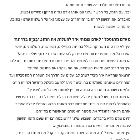
זה מרגיש כמו מלכוד 22 שאין ממנו מוצא.
וכך, עם הזמן, כל הקשר שלנו עם אותו אדם נהיה מרוקן ומחליש ופשוט
מאבדים את החשק להיות בו ומוותרים על עצמנו (או על השלווה שלנו) בתוכו.
אז מה כן אפשר לעשות
מאדם מתוסכל – לאדם שמח: איך להעלות את המוֹטִיבַצְיָה בחיינו?
איך לא קורסים משחיקה בגלל כמויות המיילים, הפגישות, הטלפונים, יחסי
העבודה? איך מחזירים תחושת סיפוק להסעות וסידורים וקיפולי כביסה?…
הרצאה מעשית, שמחוברת לאנשים ולחיים. במקום תיאוריות רחוקות – תכל'ס:
איך מחזירים לעצמי את השמחה, את התשוקה ואת תחושת החיים?
הרצאה שמראה איך מבלי לשים לב, עלינו על הדרך אל השגרה המתסכלת ועל
המחירים שאנחנו משלמים בה וכיצד ניתן "לחשב מסלול מחדש" ולחיות חיים
מלאים בשמחה ובאנרגיה גבוהה ועדיין לעשות את כל מה "שצריך".
הרצאה חובה, שכל מאזין יוכל ליישם את הכלים שיקבל בה – כבר מעכשיו
ולהתחיל לראות את השינוי מתרחש כבר מאותו הרגע ואפילו יוכל להעביר
אותם הלאה ולהגדיל את מספר האנשים המאושרים בחייהם.
היום שלנו מלא בדברים. השבוע שלנו גדוש במחויבויות שעם הזמן החשק
לעשות אותם יורד ואיתו גם השמחה והמוֹטִיבַצְיָה.
איך אומר השיר? "מה אתה עושה כשאתה קם בבוקר? את אותם הדברים,