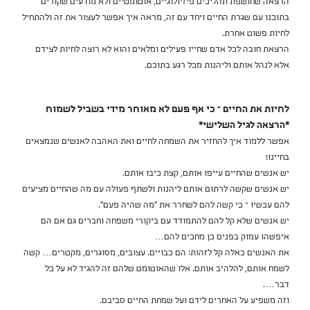
הרצאה שחושפת תהליכים פיזיולוגיים, אוטומטיים ולא מודעים שקורים
בתוכנו עם שגרת החיים ויחד עם זה, מראה איך אפשר לעצור את זה ולהתחיל
לחיות פשוט אחרת.
הרצאת חובה לכל אדם שחייו פעילים ומלאים והוא לא רוצה לחיות לצידם
אלא לנהל אותם וליהנות מכל רגע בתוכם.
לחיות את החיים – כי אף פעם לא מאוחר מידי בשביל לשמוח
*הרצאה לגיל השלישי*
אפשר ללמוד איך להחזיר את השמחה לחיים ואת האהבה לאנשים שנמצאים
בחיינו!
יש אנשים שהחיים עייפו אותם, קצת כיבו אותם.
יש אנשים שקשה לרתום אותם ליהנות ולשתף פעולה עם מה שהחיים מציעים
להם עכשיו – כי קשה להם לשחרר את "מה שהיה פעם".
יש אנשים שלא קל להם להתמודד עם ביקורי משפחה וחברים גם אם הם
איפשהו עמוק בפנים כן מחכים להם…
את האנשים כאלה קל לזהות: הם כבויים. עצובים, מסוגרים, מקטרים… קשה
לשמח אותם, להלהיב אותם. אלו שהאוטומט שלהם זה להגיד לא על כל
דבר….
וזה משפיע על האחרים לידם ועל שמחת החיים סביבם.