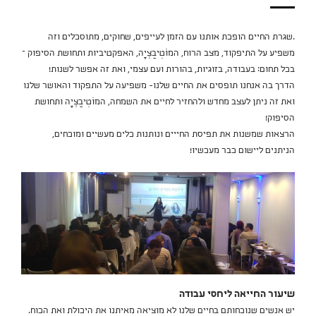
.שגרת החיים הופכת אותנו עם הזמן לעייפים, שחוקים, מתוסכלים וזה
משפיע על התיפקוד, מצב הרוח, המוֹטִיבַצְיָה, האפקטיביות ותחושת הסיפוק –
בכל תחום: בעבודה, בזוגיות, בהורות ועם עצמי, ואת זה אפשר לשנות!
הדרך בה אנחנו תופסים את החיים שלנו- משפיעה על התפקוד והאושר שלנו
ואת זה ניתן לעצב מחדש ולהחזיר לחיים את השמחה, המוֹטִיבַצְיָה ותחושת
הסיפוק!
הרצאות שמשנות את תפיסת החייים ונותנות כלים מעשיים ומוכחים,
הניתנים ליישום כבר מעכשיו!
שיעור החייאה ליחסי עבודה
יש אנשים שנוכחותם בחיים שלנו לא מוציאה מאיתנו את היכולת ואת הכוח.