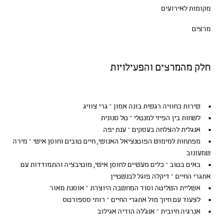
מקומות לאירועים
מרצים
חלק מהמרצים והפעילויות
שירות כחוויה רגשית בונה אמון – גרי צוויג
לשחות בין הפיזי למנטלי – טל סנונית
אנגלית להצלחה בעסקים – ענת יפה
מפתחות למימוש הפוטנציאל האנושי, חיים טובים וחוסן אישי – מירה
שמעונוב
באים בטוב – כלים מעשיים לחוסן אישי, מוטיבציה והתמודדות עם
אתגרי החיים – דיקלה פוגל לבנשטיין
אשליית השליטה וסוד המחשבה היוצרת – אוסנת מאור
לצעוד עם חיוך מול אתגרי החיים – רותי סספורטס
אנרגיה חיובית – אנג'לה הודיה אגילוב