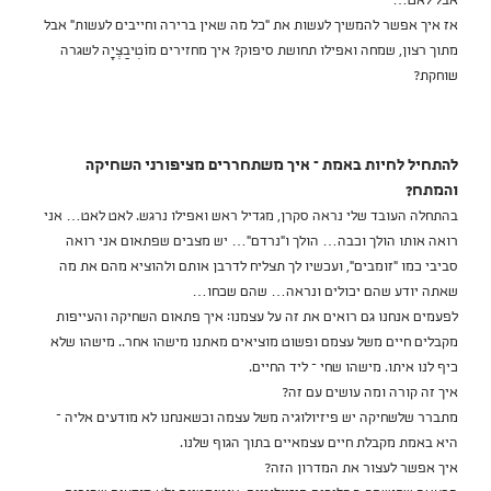
אבל לאט…"
אז איך אפשר להמשיך לעשות את "כל מה שאין ברירה וחייבים לעשות" אבל
מתוך רצון, שמחה ואפילו תחושת סיפוק? איך מחזירים מוֹטִיבַצְיָה לשגרה
שוחקת?
להתחיל לחיות באמת – איך משתחררים מציפורני השחיקה
והמתח?
בהתחלה העובד שלי נראה סקרן, מגדיל ראש ואפילו נרגש. לאט לאט… אני
רואה אותו הולך וכבה… הולך ו"נרדם"… יש מצבים שפתאום אני רואה
סביבי כמו "זומבים", ועכשיו לך תצליח לדרבן אותם ולהוציא מהם את מה
שאתה יודע שהם יכולים ונראה… שהם שכחו…
לפעמים אנחנו גם רואים את זה על עצמנו: איך פתאום השחיקה והעייפות
מקבלים חיים משל עצמם ופשוט מוציאים מאתנו מישהו אחר.. מישהו שלא
כיף לנו איתו. מישהו שחי – ליד החיים.
איך זה קורה ומה עושים עם זה?
מתברר שלשחיקה יש פיזיולוגיה משל עצמה וכשאנחנו לא מודעים אליה –
היא באמת מקבלת חיים עצמאיים בתוך הגוף שלנו.
איך אפשר לעצור את המדרון הזה?