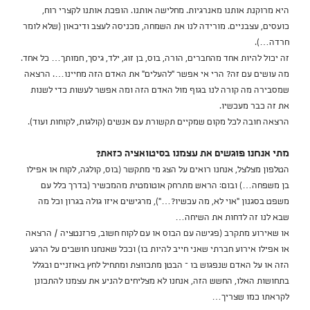
היא מרוקנת אותנו מאנרגיות. מחלישה אותנו. הופכת אותנו לקצרי רוח,
כועסים, עצבניים. מורידה לנו את השמחה, מכניסה לעצב ודיכאון (שלא לומר
חרדה…).
זה יכול להיות אחד מהחברים, הורה, בוס, בן זוג, ילד, גיסך, חמותך… כל אחד.
מה עושים עם זה? הרי אי אפשר "להעלים" את האדם הזה מחיינו…. הרצאה
שמסבירה מה קורה לנו בגוף מול האדם הזה ומה אפשר לעשות כדי לשנות
את זה כבר מעכשיו.
הרצאה חובה לכל מקום שמקיים תקשורת עם אנשים (קולגות, לקוחות ועוד).
מתי אנחנו פוגשים את עצמנו בסיטואציה כזאת?
הטלפון מצלצל, אנחנו רואים על הצג מי מתקשר (בוס, קולגה, לקוח או אפילו
בן משפחה…) ובום: הראש מתרחק אוטומטית מהמכשיר (בדרך כלל עם
משפט בסגנון "אוי לא, מה עכשיו?…"), מרגישים איזו גולה בגרון וכל מה
שבא לנו זה לדחות את השיחה…
או שאירוע מתקרב (פגישה עם הבוס או עם לקוח חשוב, פרזנטציה / הרצאה
או אפילו אירוע חברתי שאני חייב להיות בו) וככל שאנחנו חושבים על הרגע
הזה או על האדם שנפגוש בו – הבטן מתכווצת ומתחיל לחץ באוזניים ובגלל
בתחושות האלו, החשש הזה, אנחנו לא מצליחים להניע את עצמנו להתכונן
לקראתו כמו שצריך…