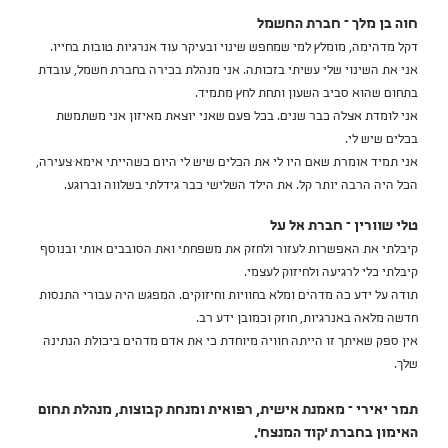
חוה בן מלך – חברת החשמל
דקל מדהימה, מומלץ למי שמחפש שינוי ובעיקר עוד אנרגיות טובות בחייו.
אני את השינוי שלי עשיתי בזכותה. אני מנהלת בכירה בחברת חשמל, עובדת
בתחום שהוא סביב השעון ותחת לחץ מתמיד.
אני לומדת אצלה כבר שנים. בכל פעם שאני יוצאת מאיזון אני משתמשת
בכלים שיש לי.
אני תמיד אומרת שאם היו לי את הכלים שיש לי היום כשהייתי אימא צעירה,
הכל היה הרבה יותר קל. את הילד השלישי כבר גידלתי בשלווה וברוגע.
טלי שוורין – חברת אל על
קיבלתי את האפשרות לעזור ולחזק את משפחתי ואת הסובבים אותי ובנוסף
קיבלתי כלי לרגיעה ולחיזוק לעצמי.
תודה על ידע כה מדהים ומלא בחוויות וחיזוקים. המפגש היה עבורי התנסות
חדשה מלאה באנרגיות, חוזק וכמובן ידע רב.
אין ספק שאיתך זו הייתה חוויה מיוחדת כי את אדם מדהים ביכולת הנתינה
שלך.
תמר יאירי – מאמנת אישית, רפואית ומנחת קבוצות, מנהלת תחום
האימון בחברת 'קוד המנצח'.