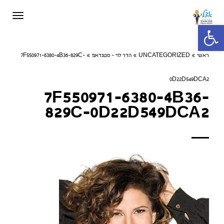
תפריט
פתח סרגל נגישות
ראשי
»
UNCATEGORIZED
»
הדר לוי - סטנדאפ
»
7F550971-6380-4B36-829C-
0D22D549DCA2
7F550971-6380-4B36-
829C-0D22D549DCA2