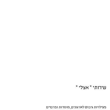
שירותי " אצלי "
פעילויות גיבוש
לארגונים, מוסדות ופרטיים