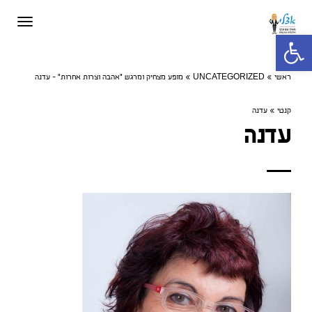
תפריט
פתח סרגל נגישות
ראשי
»
UNCATEGORIZED
»
מופע מצחיק ומרגש "אהבה וצרות אחרות" - עדנה
קנטי
»
עדנה
עדנה