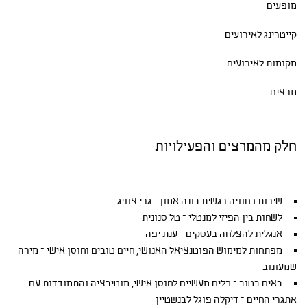
מופעים
קייטרינג לאירועים
מקומות לאירועים
מרצים
חלק מהמרצים והפעילויות
שירות כחוויה רגשית בונה אמון – גרי צוויג
לשחות בין הפיזי למנטלי – טל סנונית
אנגלית להצלחה בעסקים – ענת יפה
מפתחות למימוש הפוטנציאל האנושי, חיים טובים וחוסן אישי – מירה
שמעונוב
באים בטוב – כלים מעשיים לחוסן אישי, מוטיבציה והתמודדות עם
אתגרי החיים – דיקלה פוגל לבנשטיין