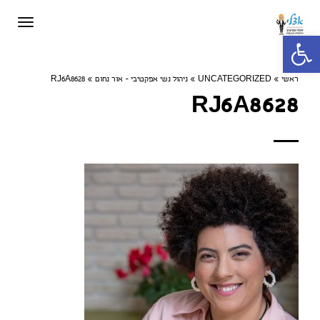
תפריט
פתח סרגל נגישות
ראשי
»
UNCATEGORIZED
»
ניהול נשי אפקטיבי - אור נחום
»
RJ6A8628
RJ6A8628