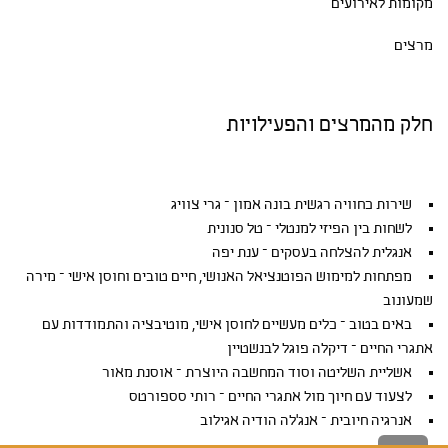
מקומות לאירועים
מרצים
חלק מהמרצים והפעילויות
שירות כחוויה רגשית בונה אמון – גרי צוויג
לשחות בין הפיזי למנטלי – טל סנונית
אנגלית להצלחה בעסקים – ענת יפה
מפתחות למימוש הפוטנציאל האנושי, חיים טובים וחוסן אישי – מירה
שמעונוב
באים בטוב – כלים מעשיים לחוסן אישי, מוטיבציה והתמודדות עם
אתגרי החיים – דיקלה פוגל לבנשטיין
אשליית השליטה וסוד המחשבה היוצרת – אוסנת מאור
לצעוד עם חיוך מול אתגרי החיים – רותי סספורטס
אנרגיה חיובית – אנג'לה הודיה אגילוב