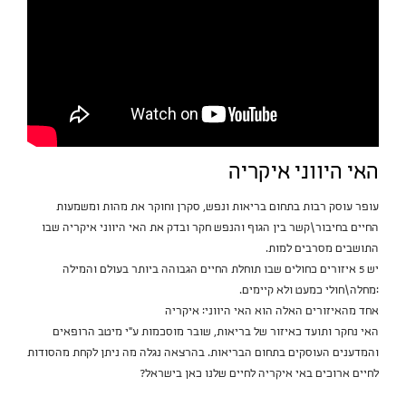
האי היווני איקריה
עופר עוסק רבות בתחום בריאות ונפש, סקרן וחוקר את מהות ומשמעות
החיים בחיבור\קשר בין הגוף והנפש חקר ובדק את האי היווני איקריה שבו
התושבים מסרבים למות.
יש 5 איזורים כחולים שבו תוחלת החיים הגבוהה ביותר בעולם והמילה
:מחלה\חולי כמעט ולא קיימים.
אחד מהאיזורים האלה הוא האי היווני: איקריה
האי נחקר ותועד כאיזור של בריאות, שובר מוסכמות ע"י מיטב הרופאים
והמדענים העוסקים בתחום הבריאות. בהרצאה נגלה מה ניתן לקחת מהסודות
לחיים ארוכים באי איקריה לחיים שלנו כאן בישראל?