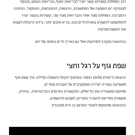
רוב המחלות קשורות קשר ישיר לבריאות הגוף, ובריאות הנפש. בנוסף
לגנטיקה יש השפעה של המחשבות, הרגשות, ההתנהגות, התפקוד, התזונה
והסביבה. המחלות מצד אחד והבריאות מצד שני, קשורות בקשר ישיר
להחלטתנו להשקיע באורח חיים נכון, בריא וחכם יותר. בידנו היכולת לשנות
את הסטטיסטיקה!
בהרצאה נתקרב למודעות ואלי גם נאריך חיים בסופו של יום.
שפת גוף על רגל וחצי
הרצאה דינמית מלאת הומור בשיתוף הקהל והפעלה קלילה. איך שפת גוף
משפיעה בצורה ישירה ואפקטיבית על העברת מסרים.
מחזקת ומעשירה את הדיאלוג, התקשורת האישית והבינאישית , עוזרת,
משפרת מסייעת להעביר מסרים, לשכנע ולהשפיע.
ההרצאה מותאמת לאופי הארגון בו היא מעוברת