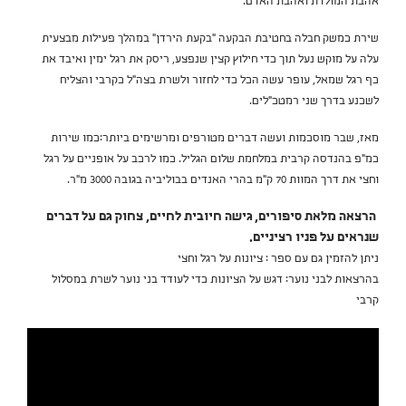
אהבת המולדת ואהבת האדם.
שירת כמשק חבלה בחטיבת הבקעה "בקעת הירדן" במהלך פעילות מבצעית
עלה על מוקש נעל תוך כדי חילוץ קצין שנפצע, ריסק את רגל ימין ואיבד את
כף רגל שמאל, עופר עשה הכל כדי לחזור ולשרת בצה"ל כקרבי והצליח
לשכנע בדרך שני רמטכ"לים.
מאז, שבר מוסכמות ועשה דברים מטורפים ומרשימים ביותר:כמו שירות
כמ"פ בהנדסה קרבית במלחמת שלום הגליל. כמו לרכב על אופניים על רגל
וחצי את דרך המוות 70 ק"מ בהרי האנדים בבוליביה בגובה 3000 מ"ר.
הרצאה מלאת סיפורים, גישה חיובית לחיים, צחוק גם על דברים
שנראים על פניו רציניים.
ניתן להזמין גם עם ספר : ציונות על רגל וחצי
בהרצאות לבני נוער: דגש על הציונות כדי לעודד בני נוער לשרת במסלול
קרבי