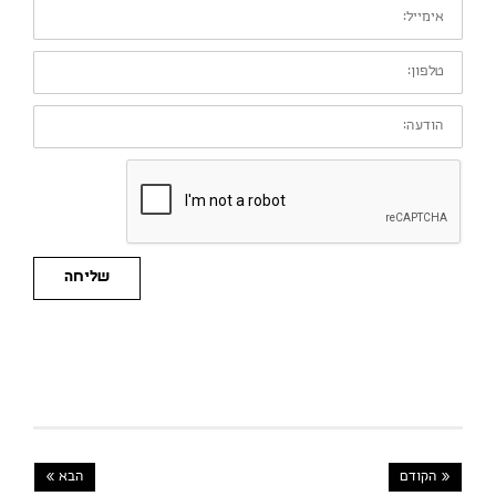
אימייל:
טלפון:
הודעה:
שליחה
« הקודם
הבא »