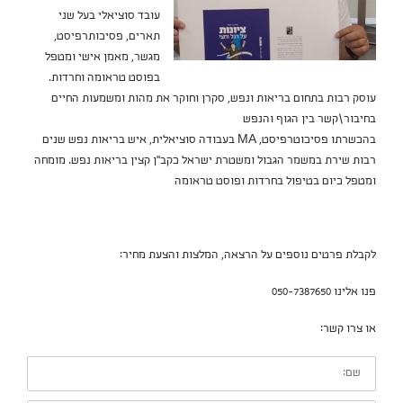
עובד סוציאלי בעל שני
תארים, פסיכותרפיסט,
מגשר, מאמן אישי ומטפל
בפוסט טראומה וחרדות.
עוסק רבות בתחום בריאות ונפש, סקרן וחוקר את מהות ומשמעות החיים
בחיבור\קשר בין הגוף והנפש
בהכשרתו פסיכוטרפיסט, MA בעבודה סוציאלית, איש בריאות נפש שנים
רבות שירת במשמר הגבול ומשטרת ישראל כקב"ן קצין בריאות נפש. מומחה
ומטפל כיום בטיפול בחרדות ופוסט טראומה
לקבלת פרטים נוספים על הרצאה, המלצות והצעת מחיר:
פנו אלינו 050-7387650
או צרו קשר:
שם: