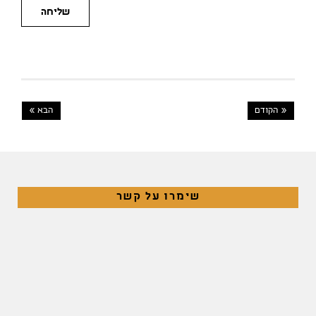
שליחה
« הקודם
הבא »
שימרו על קשר