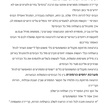
קריירה ומשפחה מפגישים אותנו עם הרבה "בוסים" בחיים ולעיתים אנו לא
יודעים מי כאן הבוס?!
הבוס יכול להיות הילד שלנו, בן הזוג, הקולגה בעבודה, המנהל ואפילו הבוס
הפנימי – הקשוח מכולם. לפעמים כולם יחד נופלים עלינו ורוצים תשומת לב.
איך מתנהלים בהצלחה מול כל הבוסים?
עליזה צביה, מומחית לאימון התנהגותי קוגניטיבי, מפתחת מודל ש.מ.ש
לתקשורת ויחסים בינאישיים מגיעה להרצאה מרתקת שתגלה לכם מי הבוס
האמתי בחייכם!
בהרצאה מרתקת מקבלים המשתתפים כלי פשוט וקל ליישום העוזר לנהל
בהצלחה ובלי רגשות אשמה יחסים תקינים מול כל הבוסים ולהתנהל באיזון
בין מיליון משימות ומטלות, מבלי לעשות ג'נגלינג ולתפוס את כל הכדורים
שנזרקים אליכם מצד כל הבוסים.
בהרצאה מקבלים המשתתפים כלים יישומים ומפתיעים המאפשרים לנהל
מערכת יחסים הרמונית
בין כל הבוסים והמטלות הבוערות.
הרצאה מרתקת בה תלמדו על הקשר המפתיע שבין הצבת גבולות , הורות
וקריירה
על הקו הדק המפריד בין הצלחה וכישלון
ואיך אמר לי אחד המשתתפים
"זו הרצאה חובה לכל הורה הרוצה לשלב בהצלחה הורות, קריירה ומשפחה "