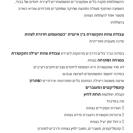
ההשתלמות מקנה כלים אפקטיביים ומשמעותיים ליצירת יחסים של כבוד,
השפעה ושיתוף פעולה ומונעת שחיקה שמחקרים מוכיחים שהיא האויב
מספר אחד להצלחת הצוות
בהצלחה!
עבודת צוות ותקשורת בין אישית –כשהשמש חוזרת לצוות
סדנה מעשית וחווייתית
בסדנה נכיר כלים ודרכים מרתקות ליצירת
עבודת צוות יעילה ותקשורת
בטוחה ופתוחה
בצוות
לא סוד שתקשורת היא המפתח ליחסים טובים חזקים ויציבים
בסדנה יחשפו המשתתפים לשיטת ש.מ.ש
שיטה פשוטה ויעילה הנותנת כלים ופתרונות יצירתיים ל
פתרון
קונפליקטים ומשברים
וקבלת החלטות
תחת לחץ
מה בסדנה?
 הגדרת תפקידים בצוות
 צינורות תקשורת והעברת מידע בצוות
 ניהול זמן יעיל בצוות
 קונפליקטים, משברים, ומצבי לחץ בצוות ודרכים לפתרון