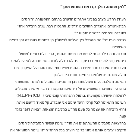
"לאן שאתה הולך קח את השמש אתך"
העידן החדש מציב בפנינו אתגרים חדשים בתחום התקשורת והיחסים
הבינאישיים, אתגרים ההולכים וגדלים. התנסות רבת שנים הובילה אותי
לתובנה שיחסים בריאים ותקשור "
בגובה העיניים" הם ההבדל בין הצלחה לכישלון הן ביחסים בעבודה והן בחיים
האישיים.
תובנה זו הובילה אותי לפתח את שיטת ש.מ.ש , הרי כולם רוצים "שמש"
ביחסים, אך לא יודעים בדיוק כיצד לגרום לה לזרוח. אני שמחה לסייע ולהאיר
מערכות יחסים רבות בשיטת הש.מ.ש שפיתחתי המבוססת על העיקרון שנה
מילה שנה חיים שלמים כי חיים ומוות ביד הלשון
השיטה משלבת כלים מעולמות תוכן חדשניים, המובילים לשינוי משמעותי
בדפוסי החשיבה המשפיעים על היחסים והתקשורת הבין אישית ומובילים
להצלחה אישית ומקצועית ,טיפול התנהגותי קוגניטיבי (CBT) ו-(N.L.P)
השיטה מתאימה לכל קהלי היעד עימם אני עובדת, קל מאוד ליישם אותה,
והיא מוכיחה את עצמה כל פעם מחדש כמניבה תוצאות יוצאות דופן בזמן
קצר.
בהרצאות מקבלים המשתתפים את סוד " שיטת שמש" המובילה ליחסים
חזקים ויציבים אותם אנחנו כל כך רוצים בכל תחומי חיינו.שיטה המוציאה את