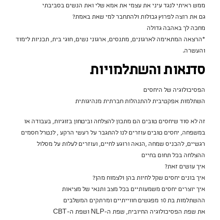
ממש ראיתי לנגד עיני את עצמי את אמא שלי ואת הנשים בסביבתי
גם את רוצה לפרוץ גבולות ולהתחבר למי שאת באמת?
מחכה לך באהבה גדולה
*הרצאה המתאימה לארגונים, מתנסים, ארגוני נשים, חוגי בית, תכניות לימוד
והעשרה.
סדנאות והשתלמויות
הפסיכולוגיה של היחסים
השתלמות אפקטיבית להתנהלות חברתית מנהיגותית
זה לא סוד שיחסים טובים הם מתכון להצלחה וביטחון בזוגיות, בעבודה או
במשפחה, יחסים טובים עוזרים לנו להתגבר על רעשי הרקע , לנטרל חסמים
רגשיים, להכניס שמחה ,הנאה ורוגע לחיים, ועוזרים לעלות על מסלול
ההצלחה בכל תחום בחיים
איך עושים זאת?
איך בונים יחסים שקל לחיות בהן ולצמוח מהן?
איך יוצרים יחסים משמעותיים בכל מצב ותנאי של מציאות
ההשתלמות בת 10 מפגשים חווייתיים ומרתקים המשלבים
את שפת הפסיכולוגיה החיובית, שפת ה-NLP ושפת ה-CBT