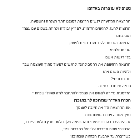
נשים לא עוצרות באדום!
ההרצאה המיועדת לנשים הרוצות למגנט יותר הצלחה והשפעה,
הרוצות להעז, להגשים חלומות, לפרוץ גבולות ולחיות בשלום עם עצמן
וסביבתם
הרצאה הגורמת לעוד ועוד נשים לצעוק
אני מושלמת!
בלי רגשות אשם
הרצאה החושפת את החסם להעז, להגשים לפעול מתוך העוצמה שבך
ולהיות פשוט את!
מה תרוויחי?
חוויה מיוחדת במינה…
הזדמנות נדירה לפגוש את עצמך ולהתחבר למה שאולי שכחת –
הכוח האדיר שמחכה לך בתוכך!
את ההרצאה הזו את חייבת לעצמך
ואיך אמרה אחת המשתתפות
זה היה ערב נהדר!!,יצאתי מההרצאה שלך מלאת מרץ ומלאת עידוד,
הרגשתי שאת מדברת עלי ועל החברות שלי,
כשדיברת על ארבעת הכוחות שבתוכנו