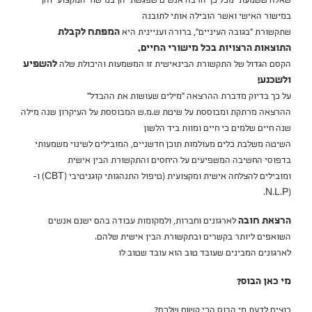
שאלה ששמעתי מכל כך הרבה אנשים שפגשתי הן במישור המקצועי והן
במישור האישי ואשר הובילה אותי לתובנה
שתקשורת "בגובה העיניים", ברורה ועניינית היא
המפתח לקבלת
התוצאות הרצויות בכל מישורי החיים.
הקסם הגדול של התקשורת הבינאישית זו המשמעות והיכולת שלה
להשפיע
ולשכנע!
על כך בדיוק מדברת ההרצאה "מילים שעושות את ההבדל"
ההרצאה מרתקת ומבוססת על שיטת ש.מ.ש המבוססת על העיקרון שנה מילה
שנה חיים שלמים כי חיים ומוות ביד הלשון
השיטה משלבת כלים מעולמות תוכן חדשניים, המובילים לשינוי משמעותי
בדפוסי החשיבה המשפיעים על היחסים והתקשורת הבין אישית
ומובילים להצלחה אישית ומקצועית (טיפול התנהגותי קוגניטיבי (CBT) ו-
(N.L.P.
הרצאת חובה
לארגונים וחברות, ולמקומות עבודה בהם ישנם אנשים
השואפים ליותר בקשרים ובתקשורת הבין אישית שלהם.
לארגונים המבינים שעובד טוב הוא עובד שטוב לו
מי כאן הבוס?
רוצים לדעת מי הבוס הכי קשוח שלכם?