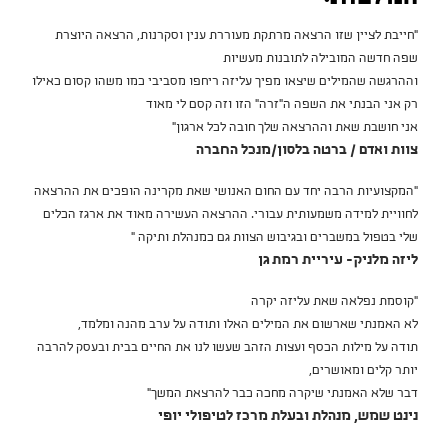
"חייבת לציין שזו הרצאה מרתקת מעוררת ענין וסקרנות, הרצאה היוצרת
שפה חדשה המובילה לתובנות מעשיות
וההרגשה שהמילים שיצאו מפיך עליזה ריחפו מסביבי כמו משהו קסום כאילו
רק אני הבנתי את השפה ה"זרה" הזו וזה קסם לי מאוד
אני חושבת שאת וההרצאה שלך חובה לכל ארגון"
צוות ואדם / ברטה בלסון/מנכל החברה
"המקצועיות הרבה יחד עם החום האנושי שאת מקרינה הופכים את ההרצאה
לחוויית למידה משמעותית עבורי. ההרצאה העשירה מאוד את ארגז הכלים
שלי בטפול במשברים ובגיבוש הצוות גם כמנהלת ותיקה "
ליזה מלניק- עיריית רמת גן
"קוסמת נפלאה שאת עליזה יקרה
לא האמנתי שארשום את המילים האלו ותודה על ערב מהנה ומלמד,
תודה על מילות הכסף ועצות הזהב שעשו לנו את החיים בבית ובעסק להרבה
יותר קלים ומאושרים,
דבר שלא האמנתי שיקרה מחכה כבר להרצאת המשך"
נינט שמש, מנהלת ובעלת מרכז לטיפולי יופי