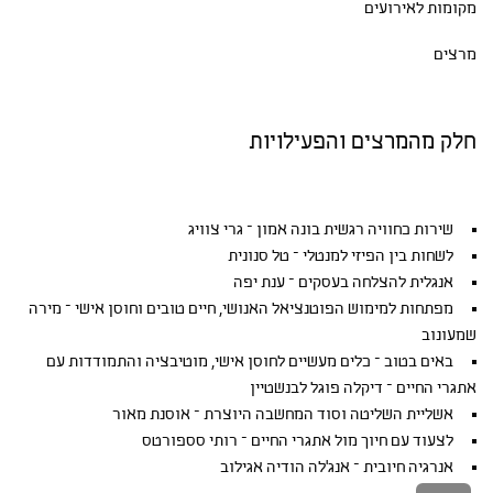
מקומות לאירועים
מרצים
חלק מהמרצים והפעילויות
שירות כחוויה רגשית בונה אמון – גרי צוויג
לשחות בין הפיזי למנטלי – טל סנונית
אנגלית להצלחה בעסקים – ענת יפה
מפתחות למימוש הפוטנציאל האנושי, חיים טובים וחוסן אישי – מירה
שמעונוב
באים בטוב – כלים מעשיים לחוסן אישי, מוטיבציה והתמודדות עם
אתגרי החיים – דיקלה פוגל לבנשטיין
אשליית השליטה וסוד המחשבה היוצרת – אוסנת מאור
לצעוד עם חיוך מול אתגרי החיים – רותי סספורטס
אנרגיה חיובית – אנג'לה הודיה אגילוב