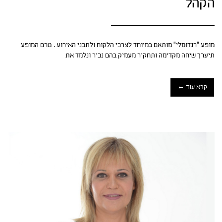
הקהל
מופע "רנדומלי" מותאם במיוחד לצרכי הלקוח ולתכני האירוע . טרם המופע
תיערך שיחה מקדימה ותחקיר מעמיק בהם נכיר ונלמד את
קרא עוד ←