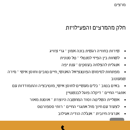
מרצים
חלק מהמרצים והפעילויות
שירות כחוויה רגשית בונה אמון – גרי צוויג
לשחות בין הפיזי למנטלי – טל סנונית
אנגלית להצלחה בעסקים – ענת יפה
מפתחות למימוש הפוטנציאל האנושי, חיים טובים וחוסן אישי – מירה
שמעונוב
באים בטוב – כלים מעשיים לחוסן אישי, מוטיבציה והתמודדות עם
אתגרי החיים – דיקלה פוגל לבנשטיין
אשליית השליטה וסוד המחשבה היוצרת – אוסנת מאור
לצעוד עם חיוך מול אתגרי החיים – רותי סספורטס
אנרגיה חיובית – אנג'לה הודיה אגילוב
גלילה