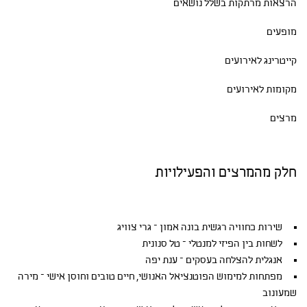
הרצאות מרתקות בשלל נושאים
מופעים
קייטרינג לאירועים
מקומות לאירועים
מרצים
חלק מהמרצים והפעילויות
שירות כחוויה רגשית בונה אמון – גרי צוויג
לשחות בין הפיזי למנטלי – טל סנונית
אנגלית להצלחה בעסקים – ענת יפה
מפתחות למימוש הפוטנציאל האנושי, חיים טובים וחוסן אישי – מירה
שמעונוב