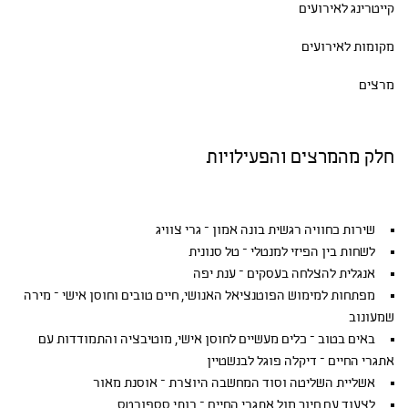
קייטרינג לאירועים
מקומות לאירועים
מרצים
חלק מהמרצים והפעילויות
שירות כחוויה רגשית בונה אמון – גרי צוויג
לשחות בין הפיזי למנטלי – טל סנונית
אנגלית להצלחה בעסקים – ענת יפה
מפתחות למימוש הפוטנציאל האנושי, חיים טובים וחוסן אישי – מירה
שמעונוב
באים בטוב – כלים מעשיים לחוסן אישי, מוטיבציה והתמודדות עם
אתגרי החיים – דיקלה פוגל לבנשטיין
אשליית השליטה וסוד המחשבה היוצרת – אוסנת מאור
לצעוד עם חיוך מול אתגרי החיים – רותי סספורטס