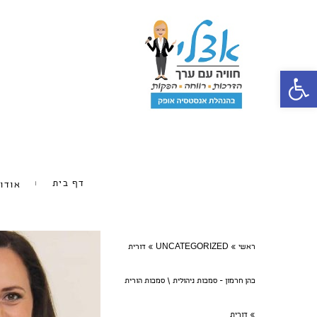
פתח סרגל נגישות
דף בית
אודו
ראשי
»
UNCATEGORIZED
»
דורית
כהן חרמון - סמכות ניהולית \ סמכות הורית
»
דורית