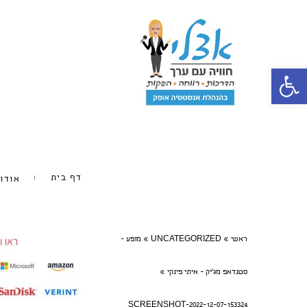
פתח סרגל נגישות
דף בית
אודו
ראשי
»
UNCATEGORIZED
»
מופע -
סטנדאפ מג'יק - איתי פינקי
»
SCREENSHOT-2022-12-07-153324