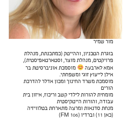
מור שמיר
בוגרת הטכניון, וההייטק (כמתכנתת, מנהלת
פרויקטים, מנהלת מוצר, וסטארטאפיסטית),
אמא לארבעה
מוסמכת אוניברסיטת בר
אילן לייעוץ זוגי ומשפחתי.
מוסמכת משרד החינוך ומכון אדלר להדרכת
הורים
מומחית להורות לילדי קשב וריכוז, איזון בית
עבודה, והורות הייטקיסטית
מנחת סדנאות ומרצה מתארחת בטלוויזיה
(כאן 11) וברדיו (106 FM)