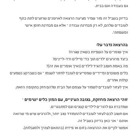
גם בעבודה וגם בבית.
בדיוק בשביל זה מור שמיר מציעה הרצאה לארגונים שרוצים לתת כתף
לעובדים שלהם, לא רק מבחינת עבודה – אלא גם מבחינת חוסן אישי
ומשפחתי.
בהרצאה נדבר על:
איך שומרים על השפיות כשאין שגרה?
כיצד מרגיעים ילדים תוך כדי מיילים ודד-ליינים?
מה באמת חשוב להגיד לילדים (ואיך אומרים את זה)?
כלים פשוטים ומיידיים שמסייעים לעובד לחזור לעצמו – גם כשברקע נשמעים
קולות אחרים.
איך לעזור לעובדים לשמור על עצמם ועל הבית שלהם חזק בתקופה הזאת.
זוהי הרצאה מחזקת, בגובה העיניים, עם המון כלים ישימים
–
שמדברת גם להורים לילדים קטנים וגם למתבגרים.
אם חשוב לכם לעזור לעובדים להתמודד טוב יותר, ולהרגיש שיש מי שרואה
אותם – אני כאן בדיוק בשביל זה.
אפשר לקיים את ההרצאה בזום או פיזית (בהתאם לצורך ולמגבלות).