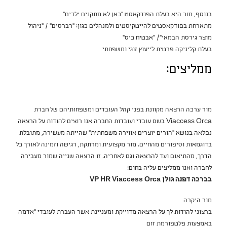
בנוסף, מור היא בעלת הפודקאסט "כאן לא מתקנים ילדים"
מתארחת בפודקאסטים להייטקיסטים ולמנהלים כגון: "רברסים" / "ניהול
מוצר גירסת הבמאי"/ "אבטיח כיס"
בעלת קליניקה פרטית לייעוץ זוגי ומשפחתי
ממליצים:
מור ערכה הרצאה מקוונת בפני קהל העובדים ומשפחותיהם של חברת
Viaccess Orca בשם עובדי ועובדות החברה אנו רוצים להודות על הרצאה
נפלאה בנושא "הורים יוצרים אווירה משפחתית" שהייתה מעשירה, מתובלת
בדוגמאות וסיפורים מהחיים. מור מקצועית ומרתקת, רגישה וזמינה לאורך כל
הדרך, מהתיאום ועד להרצאה וגם לאחריה. זו הרצאה שנייה שמור מעבירה
לחברה ואנו ממליצים עליה בחום!
בברכה דפנה גולן VP HR Viaccess Orca
מור היקרה
ברצוני להודות לך על הרצאה מדוייקת ומעניינת אשר העברת לעובדי "אדמה
באמצעות פלטפורמת זום