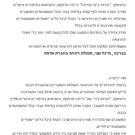
הרצאתך, "הורות בימי קורונה" הייתה מרתקת, והשימוש בסיפורים אישיים
מחייך הפכה אותה לפרקטית במיוחד עבור קהל המשתתפים המשובים
שקיבלנו היו מצוינים והדגישו כי הקהל קיבל כלים יישומיים ומשמעותיים
לתקופה מורכבת זו ולהורות בכלל
תודה גדולה על הזמינות והמענה שלך לכל בקשה לפני, תוך כדי ואחרי
ההרצאה
אשמח לתת המלצה חמה לכל ארגון להרצאה פנימית או חיצונית!
בברכה , מיכל שני, מנהלת רווחה בחברת אדמה
מור היקרה,
ברצוני להודות לך על ההרצאה הקולחת והמעניינת שהעברת הכנס
מייקרוסופט העולמי שהתקיים בתל אביב בינואר 2019 בגני התערוכה:
הרצאתך, "הורות בהיי טק" הייתה מרתקת, והשימוש בסיפורים אישיים מחייך
כהייטקיסטית לשעבר, הפכה אותה לרלוונטית במיוחד עבור קהל המשתתפים
בכנס.
המשובים שקיבלנו היו מצוינים והדגישו כי הקהל קיבל כלים יישומיים
ומשמעותיים לחיים.
אין ספק כי השילוב הנדיר שאת מציעה בין הידע המקצועי כמדריכת הורים,