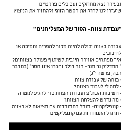
ובעיקר נצא מחוזקים ועם כלים פרקטיים
שיעזרו לנו לחזק את הקשר הזוגי ולהחזיר את הניצוץ
"עבודת צוות- הסוד של המצליחנים "
עבודה בצוות יכולה להיות מקור להפריה ותמיכה או
לחיכוכים
איך מפתחים אווירה חיובית לשיתוף פעולה בצוותים?
" המדליק נר מנר- הנר דולק וחברו אינו חסר" (במדבר
רבה, פרשה י"ג)
• כוחה של עבודת צוות
• למה לי לעבוד בצוות?
• חשיבות השת"פ ועבודת הצוות כדי להגיע למטרה
• מה נדרש להצלחת הצוות?
• קונפליקטים- מודל התמודדות עם מציאות לא רצויה
• תרגול התמודדות עם קונפליקטים