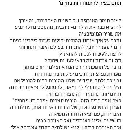
ומוטיבציה להתמודדות בחיים"
לאור חוסר האנרגיה של השנים האחרונות, והצורך
להוציא כבר את הילדים- מהבית, מהמסכים ולהתניע
את שריר המוטיבציה
נדבר על איך אנחנו ההורים יכולים לעזור לילדינו לפתח
דימוי עצמי חיובי, להתמודד בעולם הישגי ותחרותי
לרצות לעשות לנסות להתאמץ
מה זה עידוד ומה כדאי לעשות פחות?
נדבר על תופעת החרם הנוראית: למה חרם פוגע,
טעויות נפוצות ודרכים יעילות בהתמודדות
ובעיקר נלמד שבידיים שלנו ההורים הכוח להוביל את
הילדים לנסות בלי להתייאש, להסתגל למציאות משתנה
והיום יותר מתמיד- זה מצרך הכרחי!
קצת אויר בבית הזה- הורים יוצרים אוירה משפחתית"
העידן המשוגע שלנו, של הורות באי וודאות, עם למידה
היברידית, עם יציאה וחזרה משיגרה
משפיעה עלינו העובדים ועל האוירה בבית
איך האווירה בבית שלנו- יש לחץ? מתח? עצבים? אולי