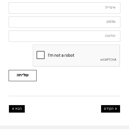
אימייל:
טלפון:
הודעה:
שליחה
« הקודם
הבא »