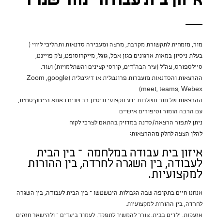
איזון בית עבודה – מור שמיר
מור, מומחית לתקשורת מקרבת, מרצה ומעבירה סדנאות ותהליכי ליווי (
בעלת ניסיון במאות ארגונים כגון אפל, גוגל, מייקרוסופט, צ'ק פויינט,
סיילספורס, צה"ל (עיר הבה"דים, קורסי קצינים והשתלמויות) ועוד.
ההרצאות והסדנאות מועברות פרונטלית או דיגיטלית (Zoom ,google
meet, teams, Webex)
ההרצאות של מור משלבות ידע מקצועי וניסיון רב שנים כאמא הייטקיסטית,
עם הרבה הומור וסיפורים אישיים
ניתן לתפור הרצאה/סדנה במדויק בהתאם לצרכי לקוח
להלן הצצה לחלק מההרצאות:
איזון בית עבודה במלחמה – בין הבית
לעבודה, בין השגרה לחרדה, בין ההורות
למקצועיות.
אנחנו חיים בתקופה שבה הגבולות היטשטשו – בין הבית לעבודה, בין השגרה
לחרדה, בין ההורות למקצועיות.
אזעקות, ילדים בבית, צורך להמשיך לתפקד, לעמוד ביעדים – ולהישאר חזקים