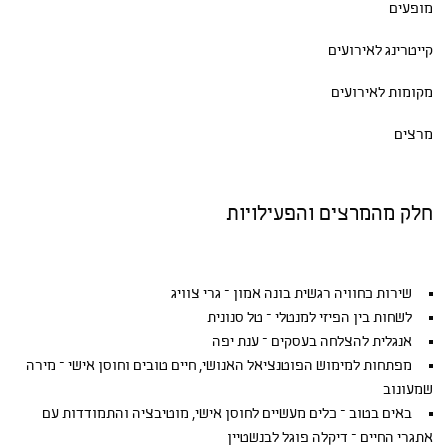
מופעים
קייטרינג לאירועים
מקומות לאירועים
מרצים
חלק מהמרצים והפעילויות
שירות כחוויה רגשית בונה אמון – גרי צוויג
לשחות בין הפיזי למנטלי – טל סנונית
אנגלית להצלחה בעסקים – ענת יפה
מפתחות למימוש הפוטנציאל האנושי, חיים טובים וחוסן אישי – מירה
שמעונוב
באים בטוב – כלים מעשיים לחוסן אישי, מוטיבציה והתמודדות עם
אתגרי החיים – דיקלה פוגל לבנשטיין