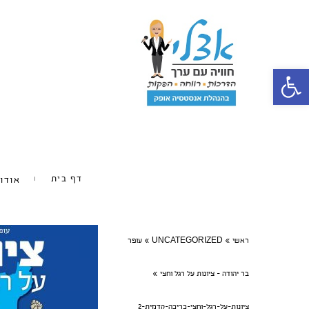
פתח סרגל נגישות
דף בית
אודו
ראשי
»
UNCATEGORIZED
»
עופר
בר יהודה - ציונות על רגל וחצי
»
ציונות-על-רגל-וחצי-כריכה-קדמית-2